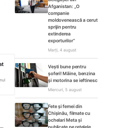
Afganistan: „O
companie
moldovenească a cerut
sprijin pentru
extinderea
exporturilor”
Marți, 4 august
at
Vești bune pentru
șoferi! Mâine, benzina
și motorina se ieftinesc
mul
Miercuri, 5 august
nalul
Fete și femei din
Chișinău, filmate cu
ochelari Meta și
publicate pe rețelele