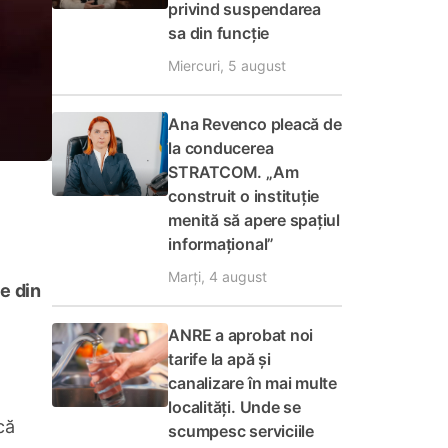
privind suspendarea
sa din funcție
Miercuri, 5 august
Ana Revenco pleacă de
la conducerea
STRATCOM. „Am
construit o instituție
menită să apere spațiul
informațional”
Marți, 4 august
țe din
ANRE a aprobat noi
tarife la apă și
canalizare în mai multe
localități. Unde se
că
scumpesc serviciile