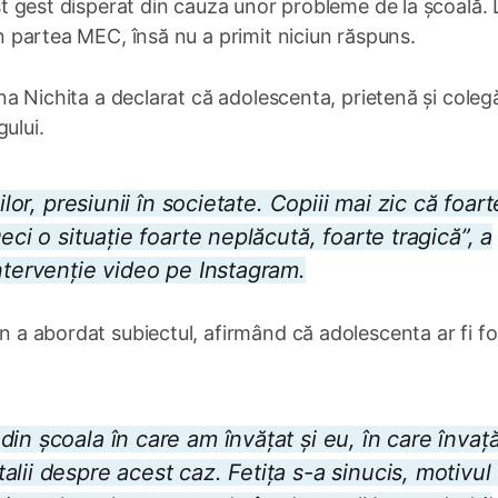
cest gest disperat din cauza unor probleme de la școală. 
in partea MEC, însă nu a primit niciun răspuns.
lana Nichita a declarat că adolescenta, prietenă și coleg
gului.
ilor, presiunii în societate. Copiii mai zic că foart
eci o situație foarte neplăcută, foarte tragică”, a
ntervenție video pe Instagram.
an a abordat subiectul, afirmând că adolescenta ar fi fo
in școala în care am învățat și eu, în care învaț
lii despre acest caz. Fetița s-a sinucis, motivul