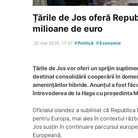
Țările de Jos oferă Repub
milioane de euro
#
#
20 mai 2026, 17:47
Politică
Economie
Țările de Jos vor oferi un sprijin supli
destinat consolidării cooperării în domeni
amenințărilor hibride. Anunțul a fost fă
întrevederea de la Haga cu președinta 
Oficialul olandez a subliniat că Republic
pentru Europa, mai ales în contextul război
Jos susțin în continuare parcursul europe
Europeană.