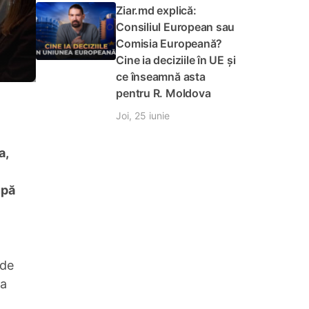
Ziar.md explică:
Consiliul European sau
Comisia Europeană?
Cine ia deciziile în UE și
ce înseamnă asta
pentru R. Moldova
Joi, 25 iunie
a,
upă
 de
ea