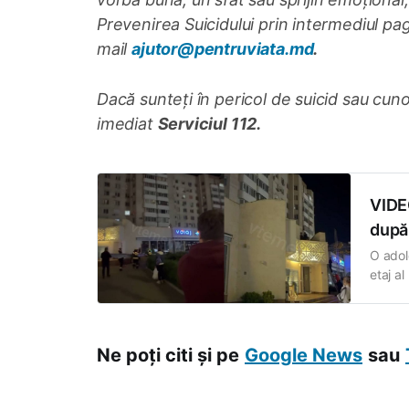
Prevenirea Suicidului prin intermediul pag
mail
ajutor@pentruviata.md
.
Dacă sunteți în pericol de suicid sau cun
imediat
Serviciul 112.
VIDEO
după 
O adol
etaj al
23:00,
Кишин
Ne poți citi și pe
Google News
sau