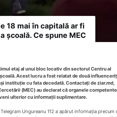
e 18 mai în capitală ar fi
i la școală. Ce spune MEC
imul etaj al unui bloc locativ din sectorul Centru al
a școală. Acest lucru a fost relatat de două influenceri
și instituție cu fata decedată. Contactați de ziar.md,
i Cercetării (MEC) au declarat că organele competente
eveni ulterior cu informații suplimentare.
 de Telegram Ungureanu 112 a apărut informația precum 