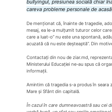
bullyingul, presiunea socială chiar î
careva probleme personale de acasă
De menționat că, înainte de tragedie, adol
mesaj, ea le-a mulțumit tuturor celor care
care a luat-o” nu este una spontană, adău
acuzată că nu este deșteaptă”. Din motive
Contactați din nou de ziar.md, reprezenta
Ministerului Educației ne-au spus că org
informații.
Amintim că tragedia s-a produs în seara zil
Mare și Sfânt din capitală.
În cazul în care dumneavoastră sau cei dra
vorbă bună, un sfat sau sprijin emoțional,