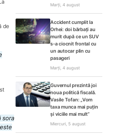
La
Marți, 4 august
Accident cumplit la
ă de
Orhei: doi bărbați au
murit după ce un SUV
s-a ciocnit frontal cu
un autocar plin cu
e
pasageri
Marți, 4 august
Guvernul prezintă joi
st
noua politică fiscală.
Vasile Tofan: „Vom
taxa munca mai puțin
și viciile mai mult”
ă sora
Miercuri, 5 august
 este