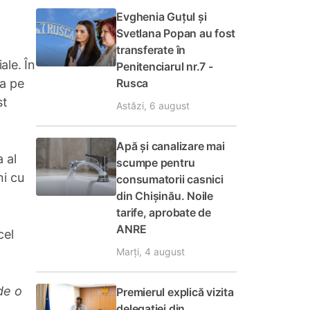
Evghenia Guțul și
Svetlana Popan au fost
transferate în
ale. În
Penitenciarul nr.7 -
Rusca
ia pe
st
Astăzi, 6 august
Apă și canalizare mai
 al
scumpe pentru
ni cu
consumatorii casnici
din Chișinău. Noile
tarife, aprobate de
ANRE
cel
Marți, 4 august
de o
Premierul explică vizita
delegației din