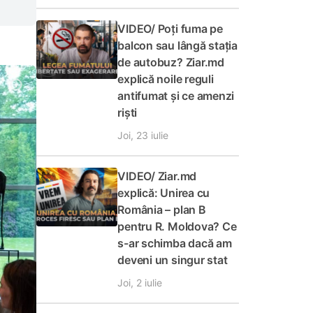
VIDEO/ Poți fuma pe
balcon sau lângă stația
de autobuz? Ziar.md
explică noile reguli
antifumat și ce amenzi
riști
Joi, 23 iulie
VIDEO/ Ziar.md
explică: Unirea cu
România – plan B
pentru R. Moldova? Ce
s-ar schimba dacă am
deveni un singur stat
Joi, 2 iulie