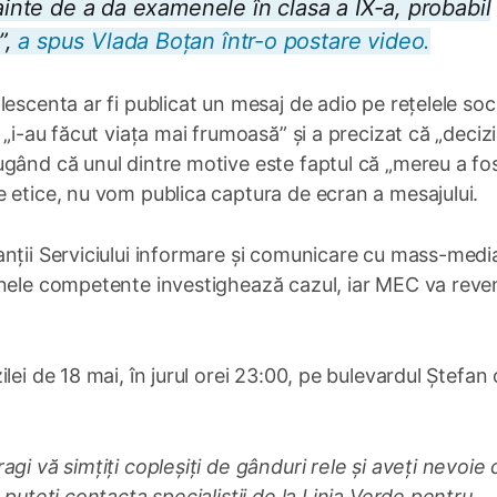
nainte de a da examenele în clasa a IX-a, probabil
”,
a spus Vlada Boțan într-o postare video.
escenta ar fi publicat un mesaj de adio pe rețelele soci
 „i-au făcut viața mai frumoasă” și a precizat că „deciz
gând că unul dintre motive este faptul că „mereu a fo
 etice, nu vom publica captura de ecran a mesajului.
nții Serviciului informare și comunicare cu mass-media
anele competente investighează cazul, iar MEC va reve
ei de 18 mai, în jurul orei 23:00, pe bulevardul Ștefan 
gi vă simțiți copleșiți de gânduri rele și aveți nevoie 
 puteți contacta specialiștii de la Linia Verde pentru