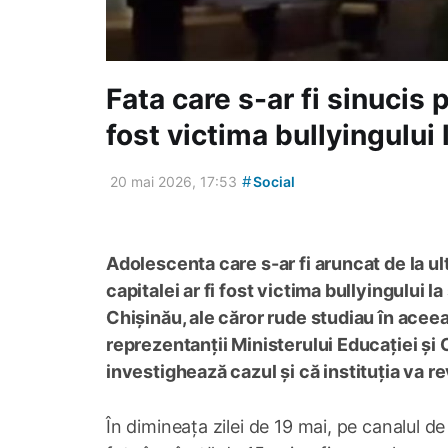
Fata care s-ar fi sinucis p
fost victima bullyingulu
#
20 mai 2026, 17:53
Social
Adolescenta care s-ar fi aruncat de la ult
capitalei ar fi fost victima bullyingului l
Chișinău, ale căror rude studiau în aceea
reprezentanții Ministerului Educației ș
investighează cazul și că instituția va r
În dimineața zilei de 19 mai, pe canalul