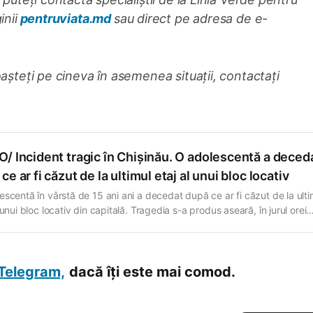
inii
pentruviata.md
sau direct pe adresa de e-
oașteți pe cineva în asemenea situații, contactați
/ Incident tragic în Chișinău. O adolescentă a deced
ce ar fi căzut de la ultimul etaj al unui bloc locativ
escentă în vârstă de 15 ani ani a decedat după ce ar fi căzut de la ulti
 unui bloc locativ din capitală. Tragedia s-a produs aseară, în jurul orei
 pe bulevardul Ștefan cel Mare și Sfânt. Cazul a fost făcut public de ca
ёв в
Telegram,
dacă îți este mai comod.