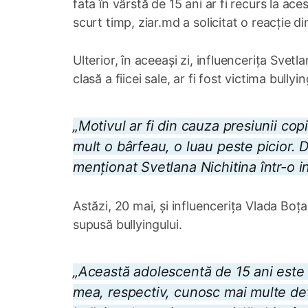
fata în vârstă de 15 ani ar fi recurs la a
scurt timp, ziar.md a solicitat o reacție d
Ulterior, în aceeași zi, influencerița Svet
clasă a fiicei sale, ar fi fost victima bullyin
„Motivul ar fi din cauza presiunii copi
mult o bârfeau, o luau peste picior. D
menționat Svetlana Nichitina într-o i
Astăzi, 20 mai, și influencerița Vlada Boț
supusă bullyingului.
„Această adolescentă de 15 ani este d
mea, respectiv, cunosc mai multe deta