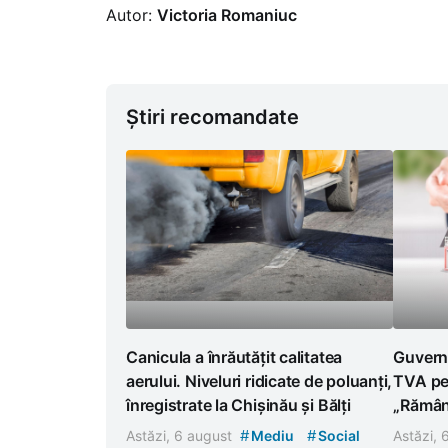
Autor:
Victoria Romaniuc
Știri recomandate
Canicula a înrăutățit calitatea
Guvern
aerului. Niveluri ridicate de poluanți,
TVA pen
înregistrate la Chișinău și Bălți
„Rămân
#
#
Astăzi, 6 august
Mediu
Social
Astăzi,