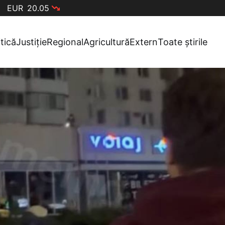
EUR
20.05
itică
Justiție
Regional
Agricultură
Extern
Toate știrile