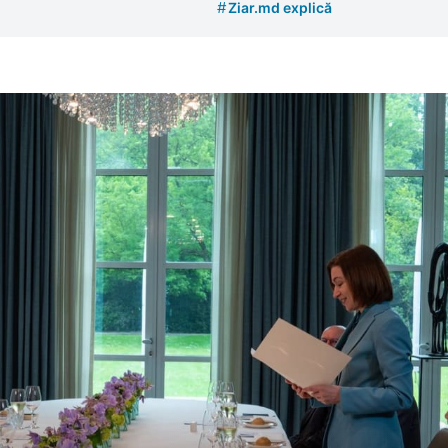
#
Ziar.md explică