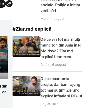
te
sociale. Poliția a inițiat
verificări
Marți, 4 august
#Ziar.md explică
De ce vin tot mai mulți
muncitori din Asia în R.
Moldova? Ziar.md
explică fenomenul
Astăzi, 6 august
De ce economia
crește, dar banii ajung
i din
tot mai puțin? Ziar.md
lică
explică inflația și PIB-ul
Joi, 30 iulie