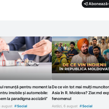
Abonează-
ul renunță pentru moment la
De ce vin tot mai mulți muncitor
tru imobile și automobile:
Asia în R. Moldova? Ziar.md exp
em la paradigma accizării”
fenomenul
#
#
 6 august
Social
Astăzi, 6 august
Social