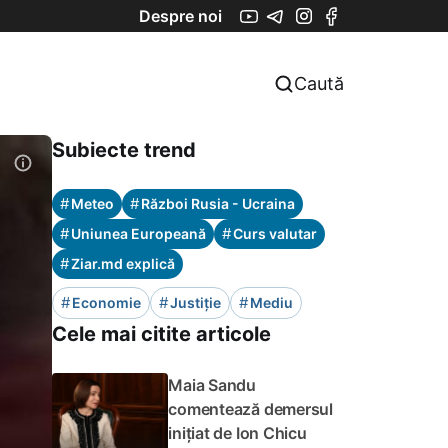
Despre noi
Caută
Subiecte trend
#
#
Meteo
Război Rusia - Ucraina
#
#
Uniunea Europeană
Curs valutar
#
Ziar.md explică
#
#
#
Economie
Justiție
Mediu
Cele mai citite articole
Maia Sandu
comentează demersul
inițiat de Ion Chicu