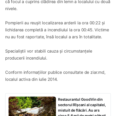
că focul a cuprins clădirea din lemn a localului cu două
nivele.
Pompierii au reușit localizarea arderii la ora 00:22 și
lichidarea completă a incendiului la ora 00:45. Victime
nu au fost raportate, însă localul a ars în totalitate.
Specialiștii vor stabili cauza și circumstanțele
producerii incendiului.
Conform informațiilor publice consultate de ziar.md,
localul activa din iulie 2014.
Restaurantul GoodVin din
sectorul Rîșcani al capitalei,
mistuit de flăcări. Au ars
circa 5,6 mii de metri pătrați