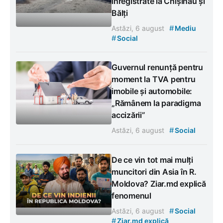
înregistrate la Chișinău și
Bălți
#
Astăzi, 6 august
Mediu
#
Social
Guvernul renunță pentru
moment la TVA pentru
imobile și automobile:
„Rămânem la paradigma
accizării”
#
Astăzi, 6 august
Social
De ce vin tot mai mulți
muncitori din Asia în R.
Moldova? Ziar.md explică
fenomenul
#
Astăzi, 6 august
Social
#
Ziar.md explică