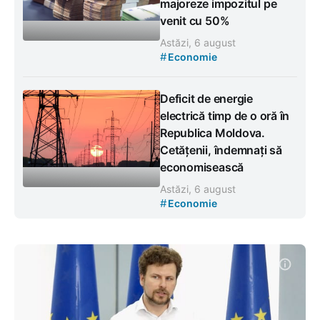
majoreze impozitul pe
venit cu 50%
Astăzi, 6 august
#
Economie
Deficit de energie
electrică timp de o oră în
Republica Moldova.
Cetățenii, îndemnați să
economisească
Astăzi, 6 august
#
Economie