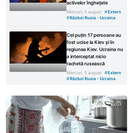
activelor înghețate
#
Miercuri, 5 august
Extern
#
Război Rusia - Ucraina
Cel puțin 17 persoane au
fost ucise la Kiev și în
regiunea Kiev. Ucraina nu
a interceptat nicio
rachetă rusească
#
Miercuri, 5 august
Extern
#
Război Rusia - Ucraina