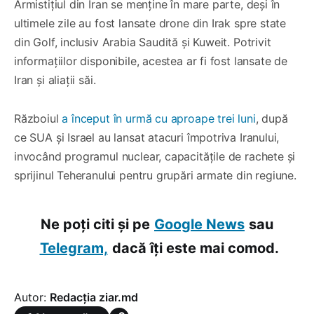
Armistițiul din Iran se menține în mare parte, deși în
ultimele zile au fost lansate drone din Irak spre state
din Golf, inclusiv Arabia Saudită și Kuweit. Potrivit
informațiilor disponibile, acestea ar fi fost lansate de
Iran și aliații săi.
Războiul
a început în urmă cu aproape trei luni
, după
ce SUA și Israel au lansat atacuri împotriva Iranului,
invocând programul nuclear, capacitățile de rachete și
sprijinul Teheranului pentru grupări armate din regiune.
Ne poți citi și pe
Google News
sau
Telegram,
dacă îți este mai comod.
Autor:
Redacția ziar.md