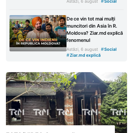
#
Astăzi, 6 august
Social
De ce vin tot mai mulți
muncitori din Asia în R.
Moldova? Ziar.md explică
fenomenul
#
Astăzi, 6 august
Social
#
Ziar.md explică