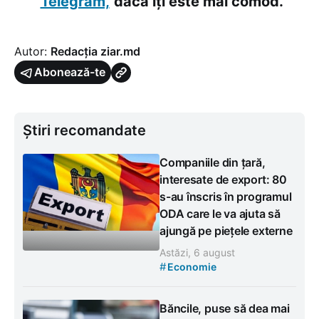
Telegram,
dacă îți este mai comod.
Autor:
Redacția ziar.md
Abonează-te
Știri recomandate
Companiile din țară,
interesate de export: 80
s-au înscris în programul
ODA care le va ajuta să
ajungă pe piețele externe
Astăzi, 6 august
#
Economie
Băncile, puse să dea mai