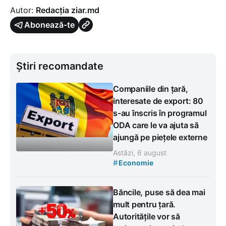
Autor:
Redacția ziar.md
Abonează-te
Știri recomandate
Companiile din țară,
interesate de export: 80
s-au înscris în programul
ODA care le va ajuta să
ajungă pe piețele externe
Astăzi, 6 august
#
Economie
Băncile, puse să dea mai
mult pentru țară.
Autoritățile vor să