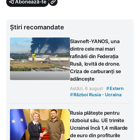
Abonează-te
Știri recomandate
Slavneft-YANOS, una
dintre cele mai mari
rafinării din Federația
Rusă, lovită de drone.
Criza de carburanți se
adâncește
#
Astăzi, 6 august
Extern
#
Război Rusia - Ucraina
Rusia plătește pentru
războiul său. UE trimite
Ucrainei încă 1,4 miliarde
de euro din profiturile