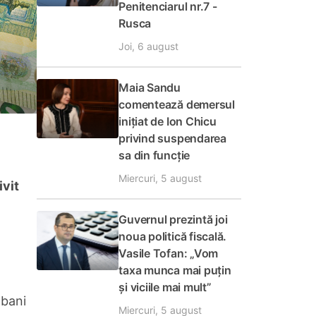
Penitenciarul nr.7 -
Rusca
Joi, 6 august
Maia Sandu
comentează demersul
inițiat de Ion Chicu
privind suspendarea
sa din funcție
Miercuri, 5 august
ivit
Guvernul prezintă joi
noua politică fiscală.
Vasile Tofan: „Vom
taxa munca mai puțin
și viciile mai mult”
 bani
Miercuri, 5 august