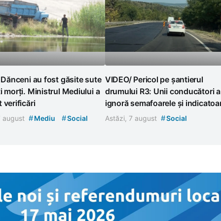
l Dănceni au fost găsite sute
VIDEO/ Pericol pe șantierul
i morți. Ministrul Mediului a
drumului R3: Unii conducători 
 verificări
ignoră semafoarele și indicatoa
#
#
#
7 august
Mediu
Social
Astăzi, 7 august
Social