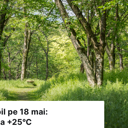
il pe 18 mai:
la +25°C