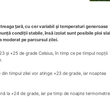
treaga țară, cu cer variabil și temperaturi generoase
nță condiții stabile, însă izolat sunt posibile ploi sl
la moderat pe parcursul zilei.
23 și +25 de grade Celsius, în timp ce pe timpul nopții
e.
le din timpul zilei vor atinge +23 de grade, iar noaptea
până la +24 de grade, iar pe timp de noapte termometre