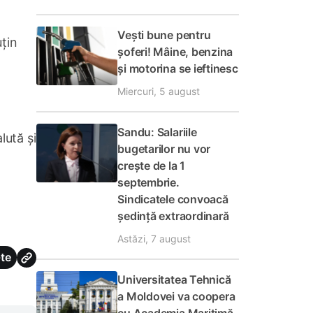
Vești bune pentru
uțin
șoferi! Mâine, benzina
și motorina se ieftinesc
Miercuri, 5 august
Sandu: Salariile
lută și
bugetarilor nu vor
crește de la 1
septembrie.
Sindicatele convoacă
ședință extraordinară
Astăzi, 7 august
te
Universitatea Tehnică
a Moldovei va coopera