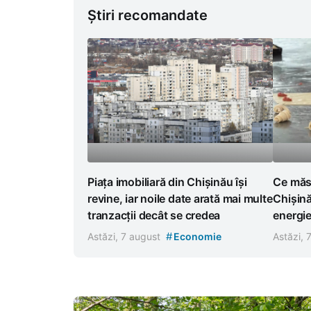
Știri recomandate
Piața imobiliară din Chișinău își
Ce măsu
revine, iar noile date arată mai multe
Chișină
tranzacții decât se credea
energi
#
Astăzi, 7 august
Economie
Astăzi, 