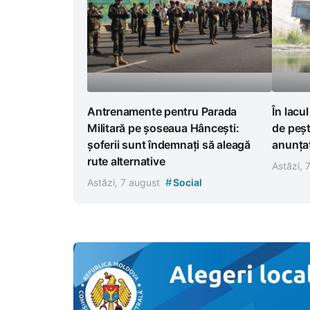
Antrenamente pentru Parada
În lacu
Militară pe șoseaua Hâncești:
de peșt
șoferii sunt îndemnați să aleagă
anunțat
rute alternative
Astăzi, 
#
Astăzi, 7 august
Social