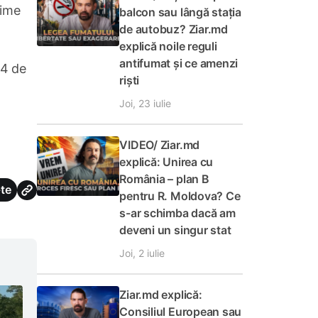
nime
balcon sau lângă stația
de autobuz? Ziar.md
explică noile reguli
antifumat și ce amenzi
24 de
riști
Joi, 23 iulie
VIDEO/ Ziar.md
explică: Unirea cu
România – plan B
te
pentru R. Moldova? Ce
s-ar schimba dacă am
deveni un singur stat
Joi, 2 iulie
Ziar.md explică:
Consiliul European sau