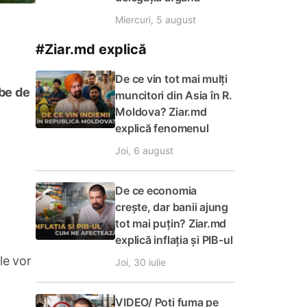
Miercuri, 5 august
#Ziar.md explică
De ce vin tot mai mulți
abe de
muncitori din Asia în R.
Moldova? Ziar.md
explică fenomenul
Joi, 6 august
De ce economia
crește, dar banii ajung
tot mai puțin? Ziar.md
explică inflația și PIB-ul
le vor
Joi, 30 iulie
VIDEO/ Poți fuma pe