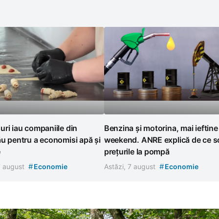
ri iau companiile din
Benzina și motorina, mai ieftine
u pentru a economisi apă și
weekend. ANRE explică de ce s
e
prețurile la pompă
#
#
7 august
Economie
Astăzi, 7 august
Economie