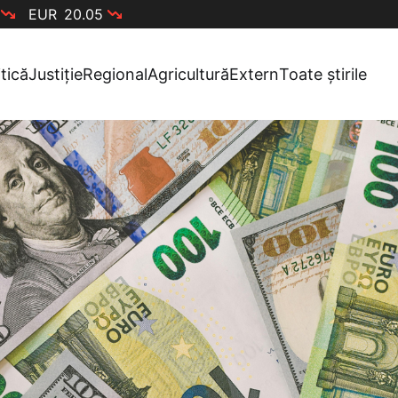
EUR
20.05
itică
Justiție
Regional
Agricultură
Extern
Toate știrile