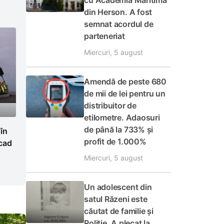
cu Academia Maritimă
din Herson. A fost
semnat acordul de
parteneriat
Miercuri, 5 august
Amendă de peste 680
de mii de lei pentru un
distribuitor de
etilometre. Adaosuri
de până la 733% și
 în
profit de 1.000%
cad
Miercuri, 5 august
Un adolescent din
satul Răzeni este
căutat de familie și
Poliție. A plecat la