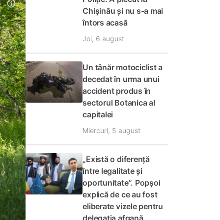
Chișinău și nu s-a mai
întors acasă
Joi, 6 august
Un tânăr motociclist a
decedat în urma unui
accident produs în
sectorul Botanica al
capitalei
Miercuri, 5 august
„Există o diferență
între legalitate și
oportunitate”. Popșoi
explică de ce au fost
eliberate vizele pentru
delegația afgană