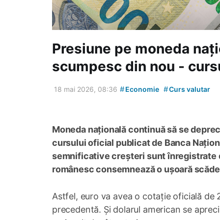
Presiune pe moneda națio
scumpesc din nou - cursu
#
#
18 mai 2026, 08:36
Economie
Curs valutar
Moneda națională continuă să se depreciez
cursului oficial publicat de Banca Națio
semnificative creșteri sunt înregistrate 
românesc consemnează o ușoară scăde
Astfel, euro va avea o cotație oficială de 2
precedentă. Și dolarul american se aprecia