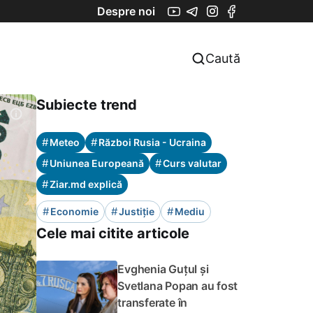
Despre noi
Caută
Subiecte trend
#
#
Meteo
Război Rusia - Ucraina
#
#
Uniunea Europeană
Curs valutar
#
Ziar.md explică
#
#
#
Economie
Justiție
Mediu
Cele mai citite articole
Evghenia Guțul și
Svetlana Popan au fost
transferate în