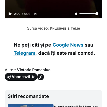
0:00
/
0:03
1×
Sursa video: Кишинёв в теме
Ne poți citi și pe
Google News
sau
Telegram,
dacă îți este mai comod.
Autor:
Victoria Romaniuc
Abonează-te
Știri recomandate