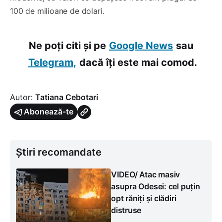
100 de milioane de dolari.
Ne poți citi și pe
Google News
sau
Telegram,
dacă îți este mai comod.
Autor:
Tatiana Cebotari
Abonează-te
Știri recomandate
VIDEO/ Atac masiv
asupra Odesei: cel puțin
opt răniți și clădiri
distruse