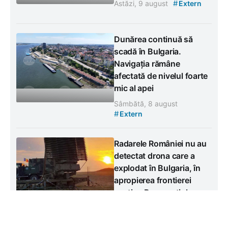
#
Astăzi, 9 august
Extern
Dunărea continuă să
scadă în Bulgaria.
Navigația rămâne
afectată de nivelul foarte
mic al apei
Sâmbătă, 8 august
#
Extern
Radarele României nu au
detectat drona care a
explodat în Bulgaria, în
apropierea frontierei
susține Bucureștiul
Sâmbătă, 8 august
#
Extern