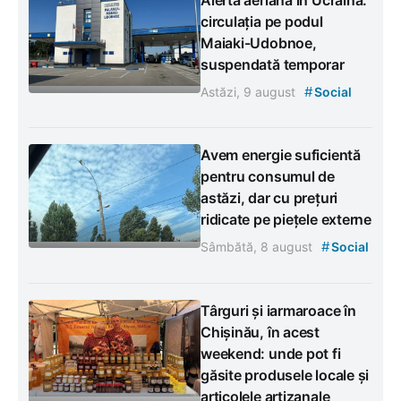
Alertă aeriană în Ucraina:
circulația pe podul
Maiaki-Udobnoe,
suspendată temporar
#
Astăzi, 9 august
Social
Avem energie suficientă
pentru consumul de
astăzi, dar cu prețuri
ridicate pe piețele externe
#
Sâmbătă, 8 august
Social
Târguri și iarmaroace în
Chișinău, în acest
weekend: unde pot fi
găsite produsele locale și
articolele artizanale