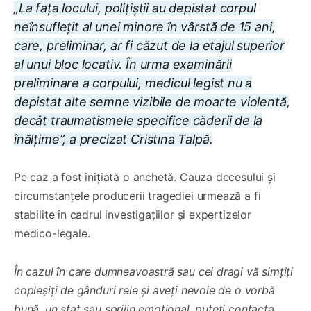
„La fața locului, polițiștii au depistat corpul
neînsuflețit al unei minore în vârstă de 15 ani,
care, preliminar, ar fi căzut de la etajul superior
al unui bloc locativ. În urma examinării
preliminare a corpului, medicul legist nu a
depistat alte semne vizibile de moarte violentă,
decât traumatismele specifice căderii de la
înălțime”, a precizat Cristina Talpă.
Pe caz a fost inițiată o anchetă. Cauza decesului și
circumstanțele producerii tragediei urmează a fi
stabilite în cadrul investigațiilor și expertizelor
medico-legale.
În cazul în care dumneavoastră sau cei dragi vă simțiți
copleșiți de gânduri rele și aveți nevoie de o vorbă
bună, un sfat sau sprijin emoțional, puteți contacta