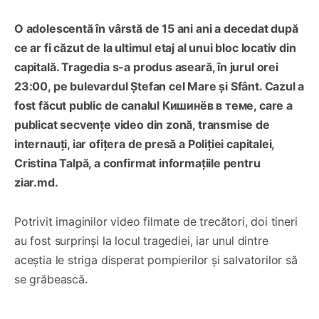
O adolescentă în vârstă de 15 ani ani a decedat după
ce ar fi căzut de la ultimul etaj al unui bloc locativ din
capitală. Tragedia s-a produs aseară, în jurul orei
23:00, pe bulevardul Ștefan cel Mare și Sfânt. Cazul a
fost făcut public de canalul Кишинёв в теме, care a
publicat secvențe video din zonă, transmise de
internauți, iar ofițera de presă a Poliției capitalei,
Cristina Talpă, a confirmat informațiile pentru
ziar.md.
Potrivit imaginilor video filmate de trecători, doi tineri
au fost surprinși la locul tragediei, iar unul dintre
aceștia le striga disperat pompierilor și salvatorilor să
se grăbească.