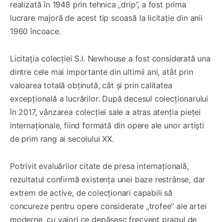
realizată în 1948 prin tehnica „drip”, a fost prima
lucrare majoră de acest tip scoasă la licitație din anii
1960 încoace.
Licitația colecției S.I. Newhouse a fost considerată una
dintre cele mai importante din ultimii ani, atât prin
valoarea totală obținută, cât și prin calitatea
excepțională a lucrărilor. După decesul colecționarului
în 2017, vânzarea colecției sale a atras atenția pieței
internaționale, fiind formată din opere ale unor artiști
de prim rang ai secolului XX.
Potrivit evaluărilor citate de presa internațională,
rezultatul confirmă existența unei baze restrânse, dar
extrem de active, de colecționari capabili să
concureze pentru opere considerate „trofee” ale artei
moderne, cu valori ce depășesc frecvent pragul de