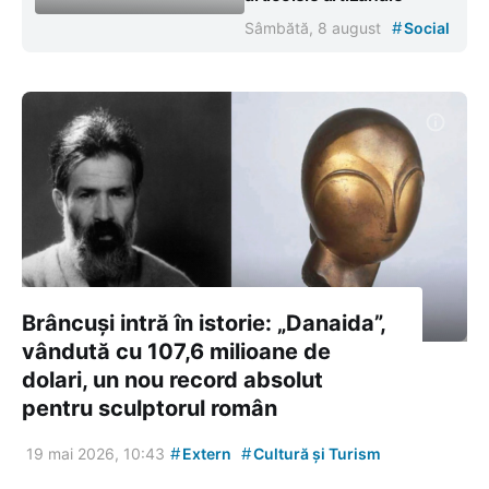
#
Sâmbătă, 8 august
Social
Brâncuși intră în istorie: „Danaida”,
vândută cu 107,6 milioane de
dolari, un nou record absolut
pentru sculptorul român
#
#
19 mai 2026, 10:43
Extern
Cultură și Turism