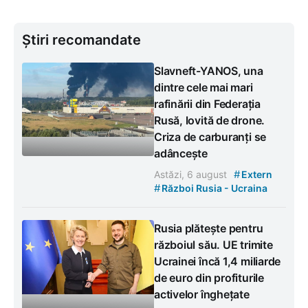
Știri recomandate
Slavneft-YANOS, una
dintre cele mai mari
rafinării din Federația
Rusă, lovită de drone.
Criza de carburanți se
adâncește
#
Astăzi, 6 august
Extern
#
Război Rusia - Ucraina
Rusia plătește pentru
războiul său. UE trimite
Ucrainei încă 1,4 miliarde
de euro din profiturile
activelor înghețate