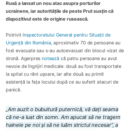
Rusă a lansat un nou atac asupra porturilor
ucrainene, iar autoritățile de peste Prut susțin că
dispozitivul este de origine rusească.
Potrivit
Inspectoratului General pentru Situații de
Urgență din România
, aproximativ 70 de persoane au
fost evacuate sau s-au autoevacuat din blocul vizat de
dronă. Agerpres
notează
că patru persoane au avut
nevoie de îngrijiri medicale: două au fost transportate
la spital cu răni ușoare, iar alte două au primit
asistență la fața locului după ce au suferit atacuri de
panică.
„Am auzit o bubuitură puternică, vă dați seama
că ne-a luat din somn. Am apucat să ne tragem
hainele pe noi și să ne luăm strictul necesar”, a