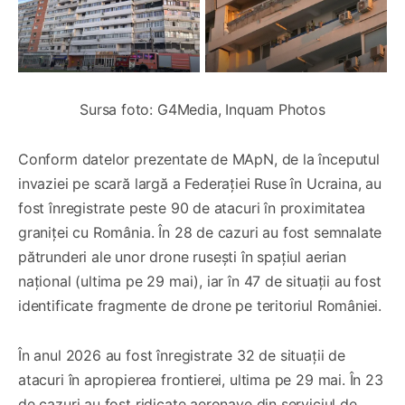
Sursa foto: G4Media, Inquam Photos
Conform datelor prezentate de MApN, de la începutul
invaziei pe scară largă a Federației Ruse în Ucraina, au
fost înregistrate peste 90 de atacuri în proximitatea
graniței cu România. În 28 de cazuri au fost semnalate
pătrunderi ale unor drone rusești în spațiul aerian
național (ultima pe 29 mai), iar în 47 de situații au fost
identificate fragmente de drone pe teritoriul României.
În anul 2026 au fost înregistrate 32 de situații de
atacuri în apropierea frontierei, ultima pe 29 mai. În 23
de cazuri au fost ridicate aeronave din serviciul de