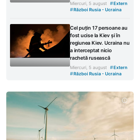
#
Miercuri, 5 august
Extern
#
Război Rusia - Ucraina
Cel puțin 17 persoane au
fost ucise la Kiev și în
regiunea Kiev. Ucraina nu
a interceptat nicio
rachetă rusească
#
Miercuri, 5 august
Extern
#
Război Rusia - Ucraina