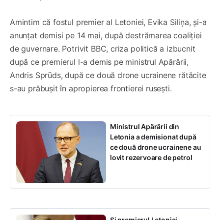
Amintim că fostul premier al Letoniei, Evika Siliņa, și-a
anunțat demisi pe 14 mai, după destrămarea coaliției
de guvernare. Potrivit BBC, criza politică a izbucnit
după ce premierul l-a demis pe ministrul Apărării,
Andris Sprūds, după ce două drone ucrainene rătăcite
s-au prăbușit în apropierea frontierei rusești.
Ministrul Apărării din
Letonia a demisionat după
ce două drone ucrainene au
lovit rezervoare de petrol
Și premierul Letoniei