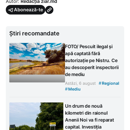
Autor:
Redacția ziar.md
Abonează-te
Știri recomandate
FOTO/ Pescuit ilegal și
apă captată fără
autorizație pe Nistru. Ce
au descoperit inspectorii
de mediu
#
Astăzi, 6 august
Regional
#
Mediu
Un drum de nouă
kilometri din raionul
Anenii Noi va fi reparat
capital. Investiția