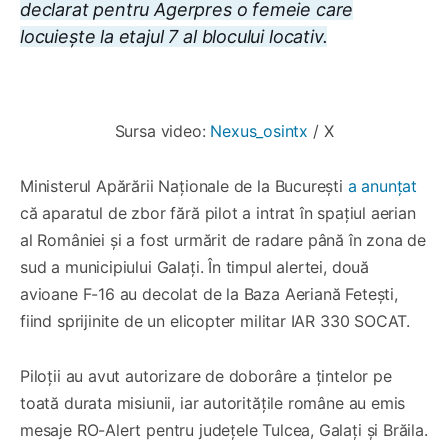
declarat pentru Agerpres o femeie care
locuiește la etajul 7 al blocului locativ.
0:00
/
0:30
1×
Sursa video: 
Nexus_osintx
 / X
Ministerul Apărării Naționale de la București
a anunțat
că aparatul de zbor fără pilot a intrat în spațiul aerian
al României și a fost urmărit de radare până în zona de
sud a municipiului Galați. În timpul alertei, două
avioane F-16 au decolat de la Baza Aeriană Fetești,
fiind sprijinite de un elicopter militar IAR 330 SOCAT.
Piloții au avut autorizare de doborâre a țintelor pe
toată durata misiunii, iar autoritățile române au emis
mesaje RO-Alert pentru județele Tulcea, Galați și Brăila.