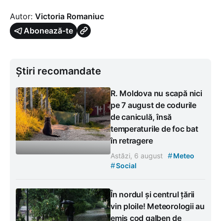
Autor:
Victoria Romaniuc
Abonează-te
Știri recomandate
R. Moldova nu scapă nici
pe 7 august de codurile
de caniculă, însă
temperaturile de foc bat
în retragere
#
Astăzi, 6 august
Meteo
#
Social
În nordul și centrul țării
vin ploile! Meteorologii au
emis cod galben de