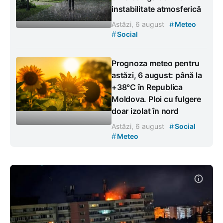
instabilitate atmosferică
#
Astăzi, 6 august
Meteo
#
Social
Prognoza meteo pentru
astăzi, 6 august: până la
+38°C în Republica
Moldova. Ploi cu fulgere
doar izolat în nord
#
Astăzi, 6 august
Social
#
Meteo