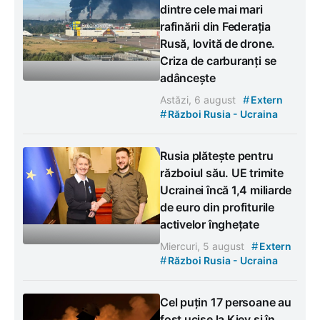
dintre cele mai mari
rafinării din Federația
Rusă, lovită de drone.
Criza de carburanți se
adâncește
#
Astăzi, 6 august
Extern
#
Război Rusia - Ucraina
Rusia plătește pentru
războiul său. UE trimite
Ucrainei încă 1,4 miliarde
de euro din profiturile
activelor înghețate
#
Miercuri, 5 august
Extern
#
Război Rusia - Ucraina
Cel puțin 17 persoane au
fost ucise la Kiev și în