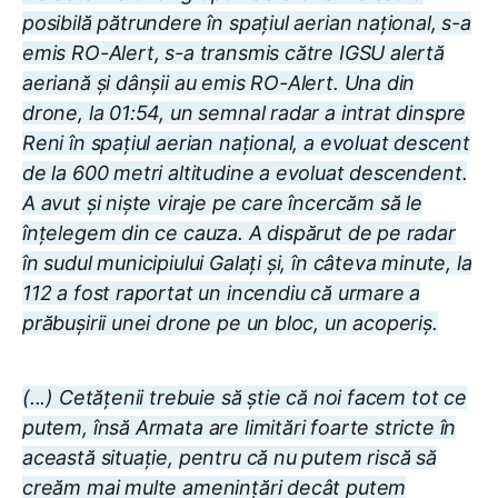
posibilă pătrundere în spațiul aerian național, s-a
emis RO-Alert, s-a transmis către IGSU alertă
aeriană și dânșii au emis RO-Alert. Una din
drone, la 01:54, un semnal radar a intrat dinspre
Reni în spațiul aerian național, a evoluat descent
de la 600 metri altitudine a evoluat descendent.
A avut și niște viraje pe care încercăm să le
înțelegem din ce cauza. A dispărut de pe radar
în sudul municipiului Galați și, în câteva minute, la
112 a fost raportat un incendiu că urmare a
prăbușirii unei drone pe un bloc, un acoperiș.
(...) Cetățenii trebuie să știe că noi facem tot ce
putem, însă Armata are limitări foarte stricte în
această situație, pentru că nu putem riscă să
creăm mai multe amenințări decât putem