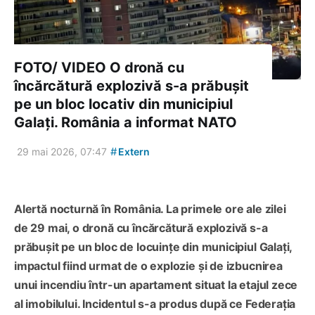
FOTO/ VIDEO O dronă cu
încărcătură explozivă s-a prăbușit
pe un bloc locativ din municipiul
Galați. România a informat NATO
#
29 mai 2026, 07:47
Extern
Alertă nocturnă în România. La primele ore ale zilei
de 29 mai, o dronă cu încărcătură explozivă s-a
prăbușit pe un bloc de locuințe din municipiul Galați,
impactul fiind urmat de o explozie și de izbucnirea
unui incendiu într-un apartament situat la etajul zece
al imobilului. Incidentul s-a produs după ce Federația