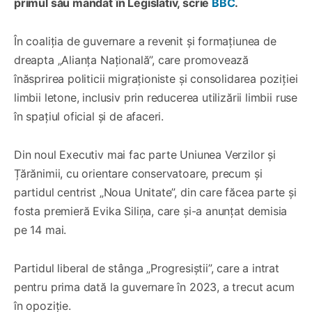
primul său mandat în Legislativ, scrie
BBC
.
În coaliția de guvernare a revenit și formațiunea de
dreapta „Alianța Națională”, care promovează
înăsprirea politicii migraționiste și consolidarea poziției
limbii letone, inclusiv prin reducerea utilizării limbii ruse
în spațiul oficial și de afaceri.
Din noul Executiv mai fac parte Uniunea Verzilor și
Țărănimii, cu orientare conservatoare, precum și
partidul centrist „Noua Unitate”, din care făcea parte și
fosta premieră Evika Siliņa, care și-a anunțat demisia
pe 14 mai.
Partidul liberal de stânga „Progresiștii”, care a intrat
pentru prima dată la guvernare în 2023, a trecut acum
în opoziție.