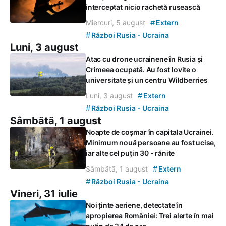
interceptat nicio rachetă rusească
#
Miercuri, 5 august
Extern
#
Război Rusia - Ucraina
Luni, 3 august
Atac cu drone ucrainene în Rusia și
Crimeea ocupată. Au fost lovite o
universitate și un centru Wildberries
#
Luni, 3 august
Extern
#
Război Rusia - Ucraina
Sâmbătă, 1 august
Noapte de coșmar în capitala Ucrainei.
Minimum nouă persoane au fost ucise,
iar alte cel puțin 30 - rănite
#
Sâmbătă, 1 august
Extern
#
Război Rusia - Ucraina
Vineri, 31 iulie
Noi ținte aeriene, detectate în
apropierea României: Trei alerte în mai