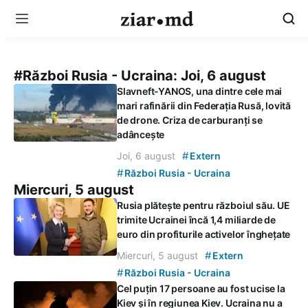
#Război Rusia - Ucraina:
Joi, 6 august
Slavneft-YANOS, una dintre cele mai
mari rafinării din Federația Rusă, lovită
de drone. Criza de carburanți se
adâncește
#
Joi, 6 august
Extern
#
Război Rusia - Ucraina
Miercuri, 5 august
Rusia plătește pentru războiul său. UE
trimite Ucrainei încă 1,4 miliarde de
euro din profiturile activelor înghețate
#
Miercuri, 5 august
Extern
#
Război Rusia - Ucraina
Cel puțin 17 persoane au fost ucise la
Kiev și în regiunea Kiev. Ucraina nu a