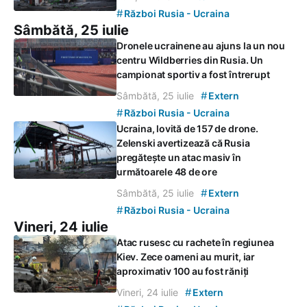
#
Război Rusia - Ucraina
Sâmbătă, 25 iulie
Dronele ucrainene au ajuns la un nou
centru Wildberries din Rusia. Un
campionat sportiv a fost întrerupt
#
Sâmbătă, 25 iulie
Extern
#
Război Rusia - Ucraina
Ucraina, lovită de 157 de drone.
Zelenski avertizează că Rusia
pregătește un atac masiv în
următoarele 48 de ore
#
Sâmbătă, 25 iulie
Extern
#
Război Rusia - Ucraina
Vineri, 24 iulie
Atac rusesc cu rachete în regiunea
Kiev. Zece oameni au murit, iar
aproximativ 100 au fost răniți
#
Vineri, 24 iulie
Extern