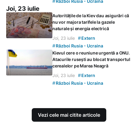
#
Război Rusia - Ucraina
Joi, 23 iulie
Autoritățile de la Kiev dau asigurări că
nu vor majora tarifele la gazele
naturale și energia electrică
#
Joi, 23 iulie
Extern
#
Război Rusia - Ucraina
Kievul cere o reuniune urgentă a ONU.
Atacurile rusești au blocat transportul
cerealelor pe Marea Neagră
#
Joi, 23 iulie
Extern
#
Război Rusia - Ucraina
Vezi cele mai citite articole