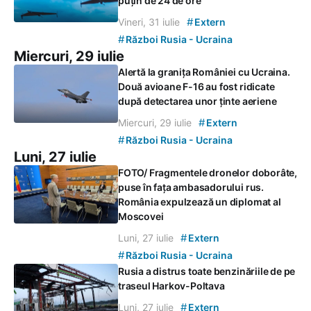
puțin de 24 de ore
#
Vineri, 31 iulie
Extern
#
Război Rusia - Ucraina
Miercuri, 29 iulie
Alertă la granița României cu Ucraina.
Două avioane F-16 au fost ridicate
după detectarea unor ținte aeriene
#
Miercuri, 29 iulie
Extern
#
Război Rusia - Ucraina
Luni, 27 iulie
FOTO/ Fragmentele dronelor doborâte,
puse în fața ambasadorului rus.
România expulzează un diplomat al
Moscovei
#
Luni, 27 iulie
Extern
#
Război Rusia - Ucraina
Rusia a distrus toate benzinăriile de pe
traseul Harkov-Poltava
#
Luni, 27 iulie
Extern