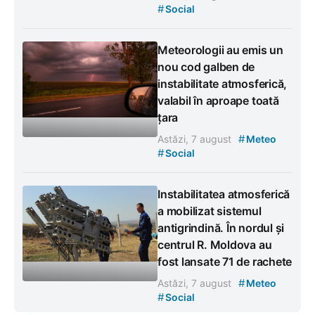
#
Social
Meteorologii au emis un
nou cod galben de
instabilitate atmosferică,
valabil în aproape toată
țara
#
Astăzi, 7 august
Meteo
#
Social
Instabilitatea atmosferică
a mobilizat sistemul
antigrindină. În nordul și
centrul R. Moldova au
fost lansate 71 de rachete
#
Astăzi, 7 august
Meteo
#
Social