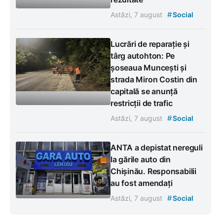
#
Astăzi, 7 august
Social
Lucrări de reparație și
târg autohton: Pe
șoseaua Muncești și
strada Miron Costin din
capitală se anunță
restricții de trafic
#
Astăzi, 7 august
Social
ANTA a depistat nereguli
la gările auto din
Chișinău. Responsabilii
au fost amendați
#
Astăzi, 7 august
Social