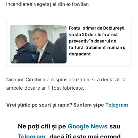
incendierea vegetației din extravilan.
Fostul primar de Boldurești
va sta 20 de zile în arest
preventiv în dosarul de
tortură, tratament inuman și
degradant
Nicanor Ciochină a respins acuzațiile și a declarat că
ambele dosare ar fi fost fabricate.
Vrei știrile pe scurt și rapid? Suntem și pe
Telegram
Ne poți citi și pe
Google News
sau
Telegram,
dacă îți este mai comod.