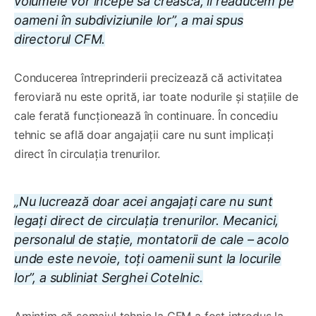
volumele vor începe să crească, îi readucem pe
oameni în subdiviziunile lor”, a mai spus
directorul CFM.
Conducerea întreprinderii precizează că activitatea
feroviară nu este oprită, iar toate nodurile și stațiile de
cale ferată funcționează în continuare. În concediu
tehnic se află doar angajații care nu sunt implicați
direct în circulația trenurilor.
„Nu lucrează doar acei angajați care nu sunt
legați direct de circulația trenurilor. Mecanici,
personalul de stație, montatorii de cale – acolo
unde este nevoie, toți oamenii sunt la locurile
lor”, a subliniat Serghei Cotelnic.
Amintim că șomajul tehnic la CFM a fost introdus la