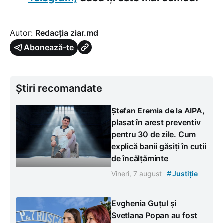
Autor:
Redacția ziar.md
Abonează-te
Știri recomandate
Ștefan Eremia de la AIPA,
plasat în arest preventiv
pentru 30 de zile. Cum
explică banii găsiți în cutii
de încălțăminte
#
Vineri, 7 august
Justiție
Evghenia Guțul și
Svetlana Popan au fost