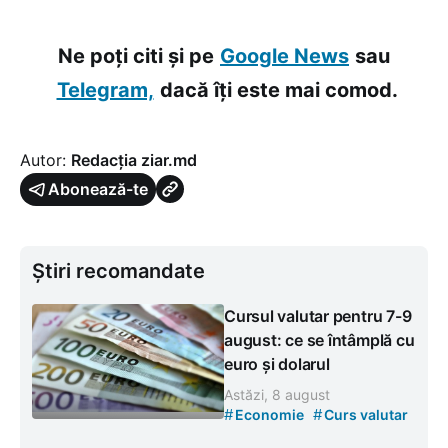
Ne poți citi și pe
Google News
sau
Telegram,
dacă îți este mai comod.
Autor:
Redacția ziar.md
Abonează-te
Știri recomandate
Cursul valutar pentru 7-9
august: ce se întâmplă cu
euro și dolarul
Astăzi, 8 august
#
#
Economie
Curs valutar