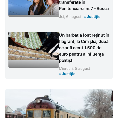
transferate în
Penitenciarul nr.7 - Rusca
#
Joi, 6 august
Justiție
Un bărbat a fost reținut în
flagrant, la Cimișlia, după
ce ar fi cerut 1.500 de
euro pentru a influența
polițiști
Miercuri, 5 august
#
Justiție