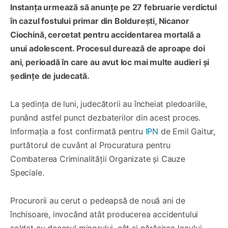
Instanța urmează să anunțe pe 27 februarie verdictul
în cazul fostului primar din Boldurești, Nicanor
Ciochină, cercetat pentru accidentarea mortală a
unui adolescent. Procesul durează de aproape doi
ani, perioadă în care au avut loc mai multe audieri și
ședințe de judecată.
La ședința de luni, judecătorii au încheiat pledoariile,
punând astfel punct dezbaterilor din acest proces.
Informația a fost confirmată pentru
IPN
de Emil Gaitur,
purtătorul de cuvânt al Procuratura pentru
Combaterea Criminalității Organizate și Cauze
Speciale.
Procurorii au cerut o pedeapsă de nouă ani de
închisoare, invocând atât producerea accidentului
soldat cu decesul minorului, cât și părăsirea locului