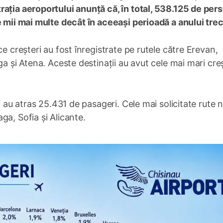
rația aeroportului anunță că, în total, 538.125 de per
e mii mai multe decât în aceeași perioadă a anului trec
e creșteri au fost înregistrate pe rutele către Erevan,
ga și Atena. Aceste destinații au avut cele mai mari creș
t au atras 25.431 de pasageri. Cele mai solicitate rute n
ga, Sofia și Alicante.