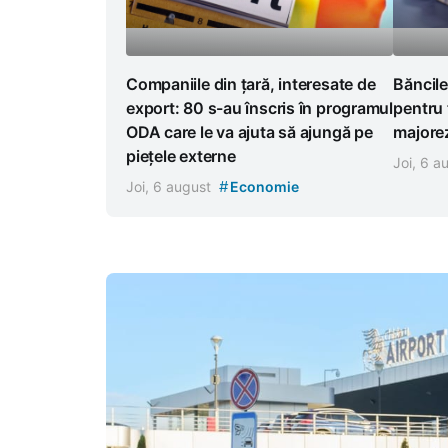
Companiile din țară, interesate de
Băncile
export: 80 s-au înscris în programul
pentru 
ODA care le va ajuta să ajungă pe
majorez
piețele externe
Joi, 6 
#
Joi, 6 august
Economie