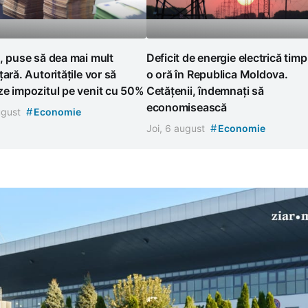
, puse să dea mai mult
Deficit de energie electrică timp
țară. Autoritățile vor să
o oră în Republica Moldova.
e impozitul pe venit cu 50%
Cetățenii, îndemnați să
economisească
#
august
Economie
#
Joi, 6 august
Economie