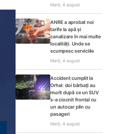
Marți, 4 august
ANRE a aprobat noi
tarife la apă și
canalizare în mai multe
localități. Unde se
scumpesc serviciile
Marți, 4 august
Accident cumplit la
Orhei: doi bărbați au
murit după ce un SUV
s-a ciocnit frontal cu
un autocar plin cu
pasageri
Marți, 4 august