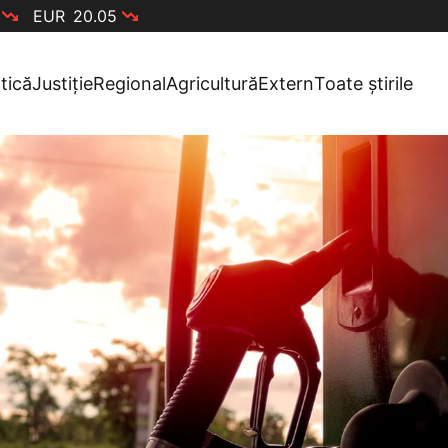
EUR
20.05
itică
Justiție
Regional
Agricultură
Extern
Toate știrile