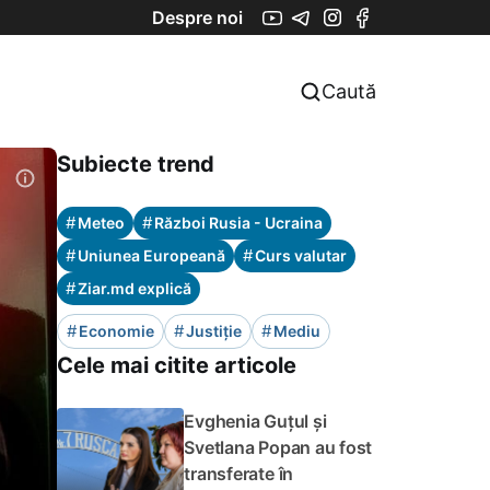
Despre noi
Caută
Subiecte trend
#
#
Meteo
Război Rusia - Ucraina
#
#
Uniunea Europeană
Curs valutar
#
Ziar.md explică
#
#
#
Economie
Justiție
Mediu
Cele mai citite articole
Evghenia Guțul și
Svetlana Popan au fost
transferate în