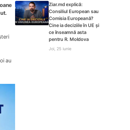
Ziar.md explică:
soane
Consiliul European sau
ut.
Comisia Europeană?
Cine ia deciziile în UE și
ce înseamnă asta
teri
pentru R. Moldova
Joi, 25 iunie
oi au