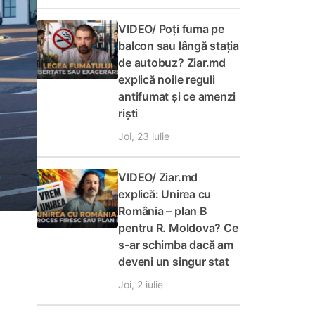
VIDEO/ Poți fuma pe
balcon sau lângă stația
de autobuz? Ziar.md
explică noile reguli
antifumat și ce amenzi
riști
Joi, 23 iulie
VIDEO/ Ziar.md
explică: Unirea cu
România – plan B
pentru R. Moldova? Ce
s-ar schimba dacă am
deveni un singur stat
Joi, 2 iulie