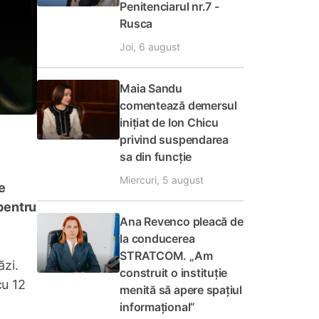
Penitenciarul nr.7 -
Rusca
Joi, 6 august
Maia Sandu
comentează demersul
inițiat de Ion Chicu
privind suspendarea
sa din funcție
Miercuri, 5 august
e
 pentru
Ana Revenco pleacă de
la conducerea
STRATCOM. „Am
ăzi.
construit o instituție
cu 12
menită să apere spațiul
informațional”