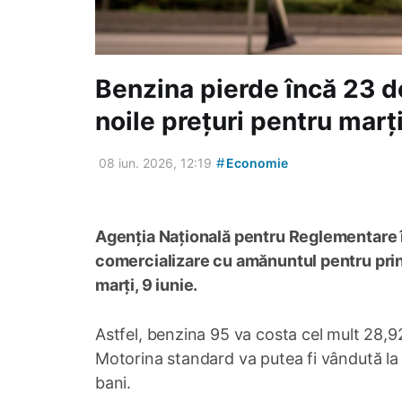
Benzina pierde încă 23 d
noile prețuri pentru marț
#
08 iun. 2026, 12:19
Economie
Agenția Națională pentru Reglementare î
comercializare cu amănuntul pentru princ
marți, 9 iunie.
Astfel, benzina 95 va costa cel mult 28,92 
Motorina standard va putea fi vândută la p
bani.