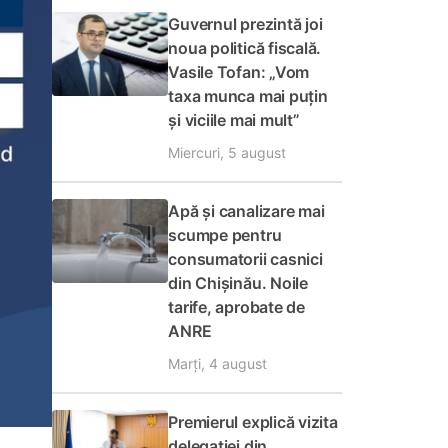
Guvernul prezintă joi
noua politică fiscală.
Vasile Tofan: „Vom
taxa munca mai puțin
și viciile mai mult”
Miercuri, 5 august
Apă și canalizare mai
scumpe pentru
consumatorii casnici
din Chișinău. Noile
tarife, aprobate de
ANRE
Marți, 4 august
Premierul explică vizita
delegației din