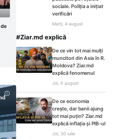
sociale. Poliția a inițiat
verificări
Marți, 4 august
 de
#Ziar.md explică
De ce vin tot mai mulți
muncitori din Asia în R.
Moldova? Ziar.md
explică fenomenul
Joi, 6 august
De ce economia
crește, dar banii ajung
tot mai puțin? Ziar.md
explică inflația și PIB-ul
Joi, 30 iulie