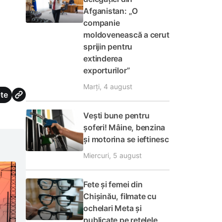
Afganistan: „O
companie
moldovenească a cerut
sprijin pentru
extinderea
exporturilor”
Marți, 4 august
te
Vești bune pentru
șoferi! Mâine, benzina
și motorina se ieftinesc
Miercuri, 5 august
Fete și femei din
Chișinău, filmate cu
ochelari Meta și
publicate pe rețelele