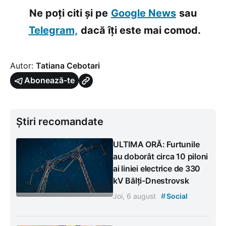
Ne poți citi și pe
Google News
sau
Telegram,
dacă îți este mai comod.
Autor:
Tatiana Cebotari
Abonează-te
Știri recomandate
ULTIMA ORĂ: Furtunile
au doborât circa 10 piloni
ai liniei electrice de 330
kV Bălți-Dnestrovsk
#
Joi, 6 august
Social