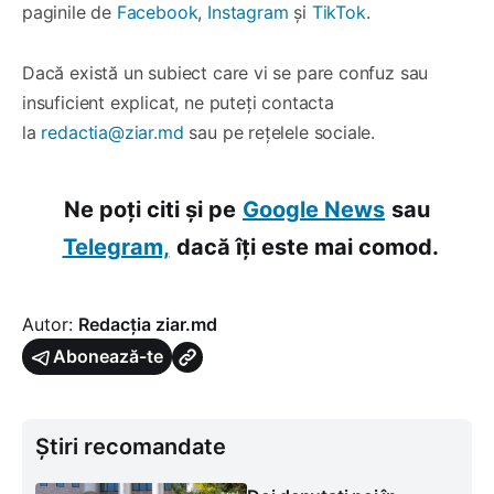
paginile de
Facebook
,
Instagram
și
TikTok
.
Dacă există un subiect care vi se pare confuz sau
insuficient explicat, ne puteți contacta
la
redactia@ziar.md
sau pe rețelele sociale.
Ne poți citi și pe
Google News
sau
Telegram,
dacă îți este mai comod.
Autor:
Redacția ziar.md
Abonează-te
Știri recomandate