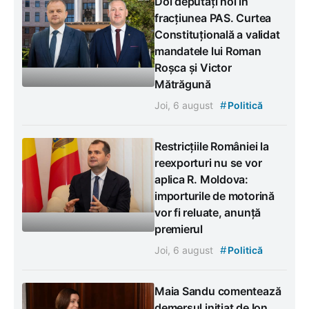
Doi deputați noi în
fracțiunea PAS. Curtea
Constituțională a validat
mandatele lui Roman
Roșca și Victor
Mătrăgună
#
Joi, 6 august
Politică
Restricțiile României la
reexporturi nu se vor
aplica R. Moldova:
importurile de motorină
vor fi reluate, anunță
premierul
#
Joi, 6 august
Politică
Maia Sandu comentează
demersul inițiat de Ion