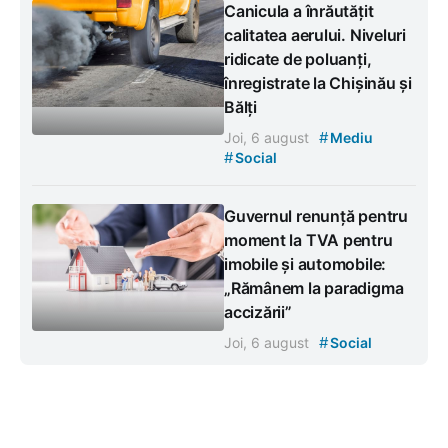
Canicula a înrăutățit
calitatea aerului. Niveluri
ridicate de poluanți,
înregistrate la Chișinău și
Bălți
#
Joi, 6 august
Mediu
#
Social
Guvernul renunță pentru
moment la TVA pentru
imobile și automobile:
„Rămânem la paradigma
accizării”
#
Joi, 6 august
Social