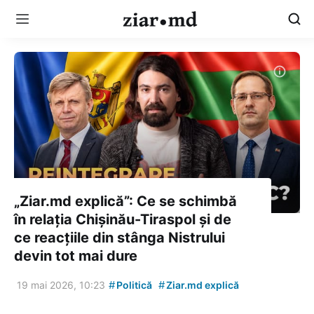
„Ziar.md explică”: Ce se schimbă
în relația Chișinău-Tiraspol și de
ce reacțiile din stânga Nistrului
devin tot mai dure
#
#
19 mai 2026, 10:23
Politică
Ziar.md explică