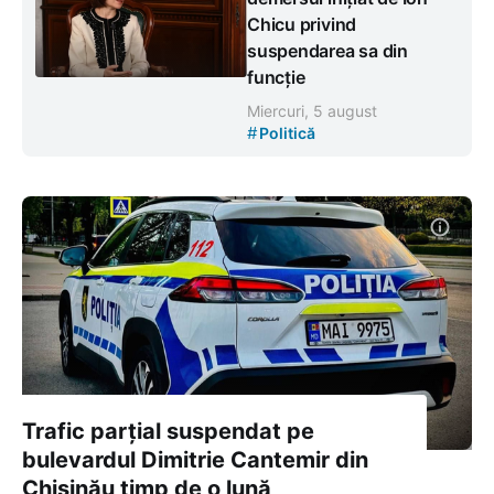
Chicu privind
suspendarea sa din
funcție
Miercuri, 5 august
#
Politică
Trafic parțial suspendat pe
bulevardul Dimitrie Cantemir din
Chișinău timp de o lună