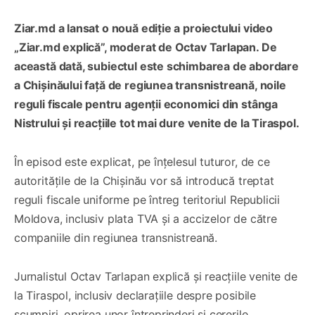
Ziar.md a lansat o nouă ediție a proiectului video
„Ziar.md explică”, moderat de Octav Tarlapan. De
această dată, subiectul este schimbarea de abordare
a Chișinăului față de regiunea transnistreană, noile
reguli fiscale pentru agenții economici din stânga
Nistrului și reacțiile tot mai dure venite de la Tiraspol.
În episod este explicat, pe înțelesul tuturor, de ce
autoritățile de la Chișinău vor să introducă treptat
reguli fiscale uniforme pe întreg teritoriul Republicii
Moldova, inclusiv plata TVA și a accizelor de către
companiile din regiunea transnistreană.
Jurnalistul Octav Tarlapan explică și reacțiile venite de
la Tiraspol, inclusiv declarațiile despre posibile
scumpiri, oprirea unor întreprinderi și cererile