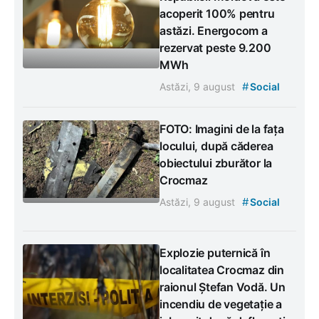
acoperit 100% pentru
astăzi. Energocom a
rezervat peste 9.200
MWh
#
Astăzi, 9 august
Social
FOTO: Imagini de la fața
locului, după căderea
obiectului zburător la
Crocmaz
#
Astăzi, 9 august
Social
Explozie puternică în
localitatea Crocmaz din
raionul Ștefan Vodă. Un
incendiu de vegetație a