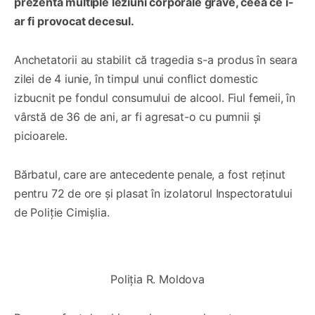
prezenta multiple leziuni corporale grave, ceea ce i-
ar fi provocat decesul.
Anchetatorii au stabilit că tragedia s-a produs în seara
zilei de 4 iunie, în timpul unui conflict domestic
izbucnit pe fondul consumului de alcool. Fiul femeii, în
vârstă de 36 de ani, ar fi agresat-o cu pumnii și
picioarele.
Bărbatul, care are antecedente penale, a fost reținut
pentru 72 de ore și plasat în izolatorul Inspectoratului
de Poliție Cimișlia.
0:00
/
0:17
1×
Poliția R. Moldova