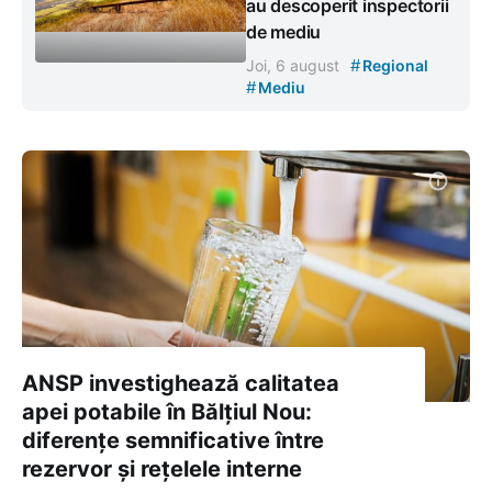
au descoperit inspectorii
de mediu
#
Joi, 6 august
Regional
#
Mediu
ANSP investighează calitatea
apei potabile în Bălțiul Nou:
diferențe semnificative între
rezervor și rețelele interne