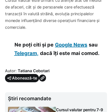
Cursul valutar este urmărit cu atenție atât de mediul
de afaceri, cât și de persoanele care efectuează
tranzacții în valută străină, evoluția principalelor
monede influențând diverse operațiuni financiare și
comerciale.
Ne poți citi și pe
Google News
sau
Telegram,
dacă îți este mai comod.
Autor:
Tatiana Cebotari
Abonează-te
Știri recomandate
Cursul valutar pentru 7-9