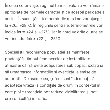
În ceea ce privește regimul termic, valorile vor rămâne
apropiate de normele caracteristice acestei perioade a
anului. În sudul țării, temperaturile maxime vor ajunge
la +26…+28°C. În regiunile centrale, termometrele vor
indica între +24 și +27°C, iar în nord valorile diurne se
vor încadra între +22 și +25°C.
Specialiștii recomandă populației să manifeste
prudență în timpul fenomenelor de instabilitate
atmosferică, să evite adăpostirea sub copaci izolați și
să urmărească informațiile și avertizările emise de
autorități. De asemenea, șoferii sunt îndemnați să
adapteze viteza la condițiile de drum, în contextul în
care ploile torențiale pot reduce vizibilitatea și pot
crea dificultăți în trafic.