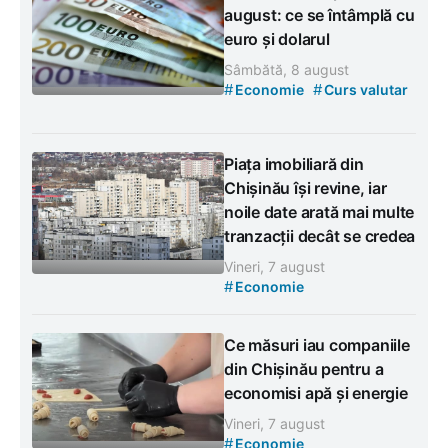
august: ce se întâmplă cu
euro și dolarul
Sâmbătă, 8 august
#
#
Economie
Curs valutar
Piața imobiliară din
Chișinău își revine, iar
noile date arată mai multe
tranzacții decât se credea
Vineri, 7 august
#
Economie
Ce măsuri iau companiile
din Chișinău pentru a
economisi apă și energie
Vineri, 7 august
#
Economie