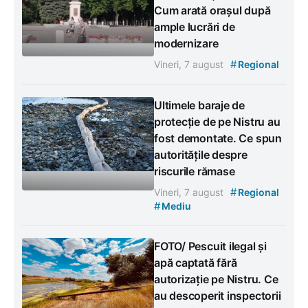
Cum arată orașul după
ample lucrări de
modernizare
#
Vineri, 7 august
Regional
Ultimele baraje de
protecție de pe Nistru au
fost demontate. Ce spun
autoritățile despre
riscurile rămase
#
Vineri, 7 august
Regional
#
Mediu
FOTO/ Pescuit ilegal și
apă captată fără
autorizație pe Nistru. Ce
au descoperit inspectorii