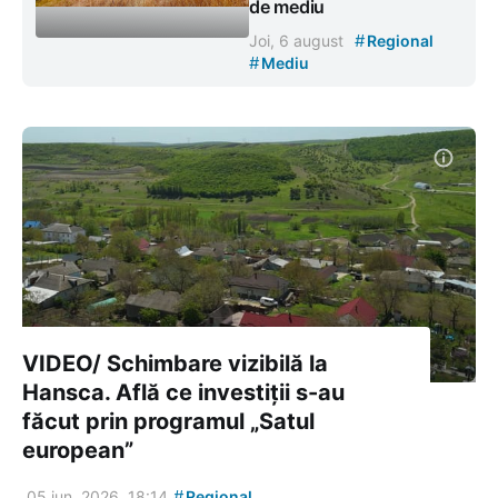
de mediu
#
Joi, 6 august
Regional
#
Mediu
VIDEO/ Schimbare vizibilă la
Hansca. Află ce investiții s-au
făcut prin programul „Satul
european”
#
05 iun. 2026, 18:14
Regional