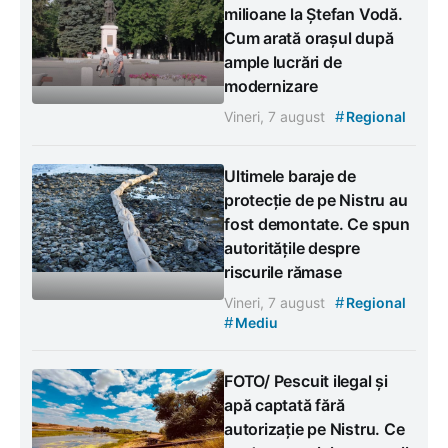
milioane la Ștefan Vodă.
Cum arată orașul după
ample lucrări de
modernizare
#
Vineri, 7 august
Regional
Ultimele baraje de
protecție de pe Nistru au
fost demontate. Ce spun
autoritățile despre
riscurile rămase
#
Vineri, 7 august
Regional
#
Mediu
FOTO/ Pescuit ilegal și
apă captată fără
autorizație pe Nistru. Ce