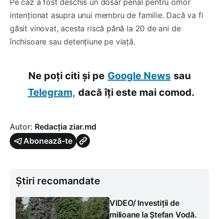
Pe caz a fost deschis un dosar penal pentru omor
intenționat asupra unui membru de familie. Dacă va fi
găsit vinovat, acesta riscă până la 20 de ani de
închisoare sau detențiune pe viață.
Ne poți citi și pe
Google News
sau
Telegram,
dacă îți este mai comod.
Autor:
Redacția ziar.md
Abonează-te
Știri recomandate
VIDEO/ Investiții de
milioane la Ștefan Vodă.