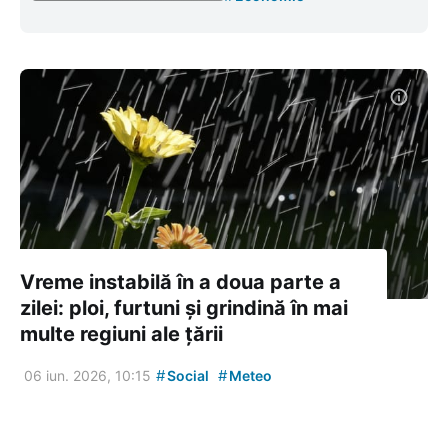
Vreme instabilă în a doua parte a
zilei: ploi, furtuni și grindină în mai
multe regiuni ale țării
#
#
06 iun. 2026, 10:15
Social
Meteo