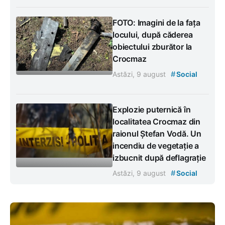
FOTO: Imagini de la fața
locului, după căderea
obiectului zburător la
Crocmaz
#
Astăzi, 9 august
Social
Explozie puternică în
localitatea Crocmaz din
raionul Ștefan Vodă. Un
incendiu de vegetație a
izbucnit după deflagrație
#
Astăzi, 9 august
Social