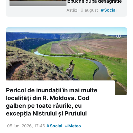
izbucnit după deflagrație
#
Astăzi, 9 august
Social
Pericol de inundații în mai multe
localități din R. Moldova. Cod
galben pe toate râurile, cu
excepția Nistrului și Prutului
#
#
05 iun. 2026, 17:46
Social
Meteo