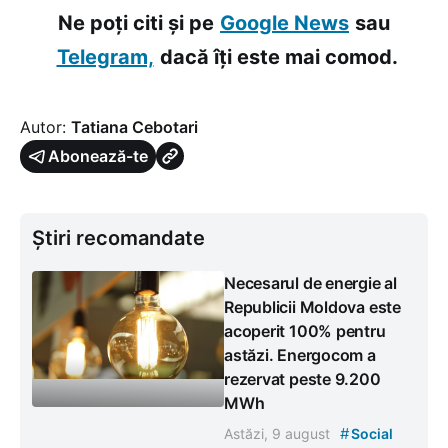
Ne poți citi și pe
Google News
sau
Telegram,
dacă îți este mai comod.
Autor:
Tatiana Cebotari
Abonează-te
Știri recomandate
Necesarul de energie al
Republicii Moldova este
acoperit 100% pentru
astăzi. Energocom a
rezervat peste 9.200
MWh
#
Astăzi, 9 august
Social