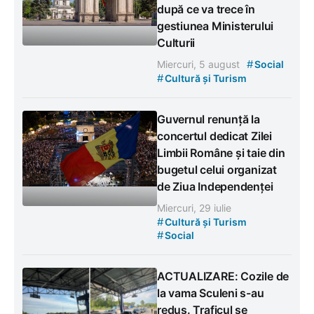
după ce va trece în
gestiunea Ministerului
Culturii
#
Miercuri, 5 august
Social
#
Cultură și Turism
Guvernul renunță la
concertul dedicat Zilei
Limbii Române și taie din
bugetul celui organizat
de Ziua Independenței
Miercuri, 29 iulie
#
Cultură și Turism
#
Social
ACTUALIZARE: Cozile de
la vama Sculeni s-au
redus. Traficul se