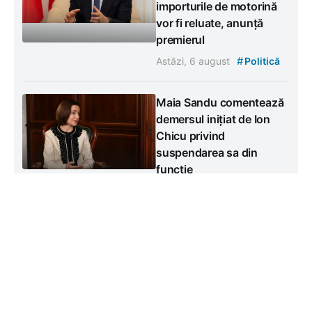
importurile de motorină
vor fi reluate, anunță
premierul
#
Astăzi, 6 august
Politică
Maia Sandu comentează
demersul inițiat de Ion
Chicu privind
suspendarea sa din
funcție
Miercuri, 5 august
#
Politică
Contacte