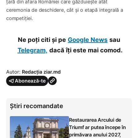
țară din afara României care găzduiește atât
ceremonia de deschidere, cât și o etapă integrală a
competiției.
Ne poți citi și pe
Google News
sau
Telegram,
dacă îți este mai comod.
Autor:
Redacția ziar.md
Abonează-te
Știri recomandate
Restaurarea Arcului de
Triumf ar putea începe în
primăvara anului 2027,