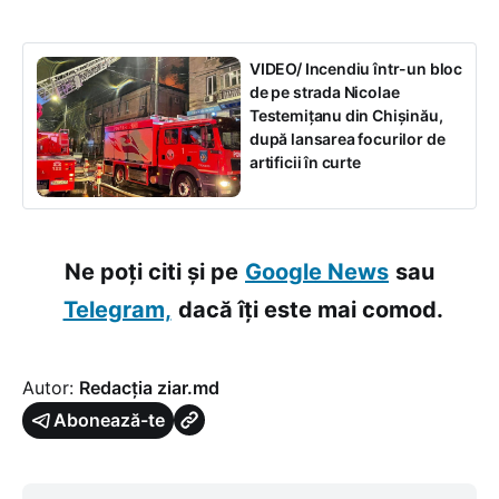
VIDEO/ Incendiu într-un bloc
de pe strada Nicolae
Testemițanu din Chișinău,
după lansarea focurilor de
artificii în curte
Ne poți citi și pe
Google News
sau
Telegram,
dacă îți este mai comod.
Autor:
Redacția ziar.md
Abonează-te