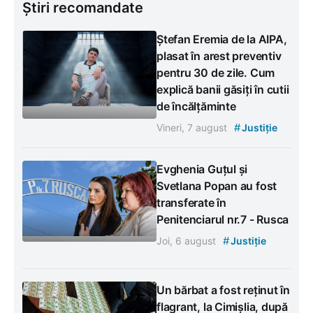
Știri recomandate
Ștefan Eremia de la AIPA,
plasat în arest preventiv
pentru 30 de zile. Cum
explică banii găsiți în cutii
de încălțăminte
#
Vineri, 7 august
Justiție
Evghenia Guțul și
Svetlana Popan au fost
transferate în
Penitenciarul nr.7 - Rusca
#
Joi, 6 august
Justiție
Un bărbat a fost reținut în
flagrant, la Cimișlia, după