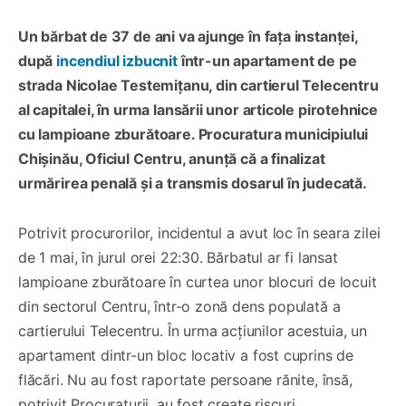
Un bărbat de 37 de ani va ajunge în fața instanței,
după
incendiul izbucnit
într-un apartament de pe
strada Nicolae Testemițanu, din cartierul Telecentru
al capitalei, în urma lansării unor articole pirotehnice
cu lampioane zburătoare. Procuratura municipiului
Chișinău, Oficiul Centru, anunță că a finalizat
urmărirea penală și a transmis dosarul în judecată.
Potrivit procurorilor, incidentul a avut loc în seara zilei
de 1 mai, în jurul orei 22:30. Bărbatul ar fi lansat
lampioane zburătoare în curtea unor blocuri de locuit
din sectorul Centru, într-o zonă dens populată a
cartierului Telecentru. În urma acțiunilor acestuia, un
apartament dintr-un bloc locativ a fost cuprins de
flăcări. Nu au fost raportate persoane rănite, însă,
potrivit Procuraturii, au fost create riscuri