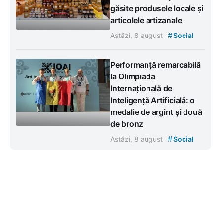
găsite produsele locale și
articolele artizanale
#
Astăzi, 8 august
Social
Performanță remarcabilă
la Olimpiada
Internațională de
Inteligență Artificială: o
medalie de argint și două
de bronz
#
Astăzi, 8 august
Social