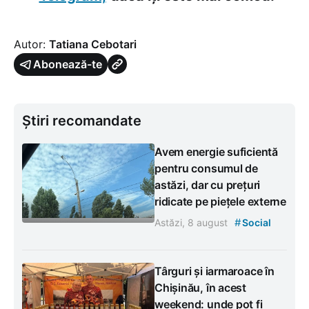
Autor:
Tatiana Cebotari
Abonează-te
Știri recomandate
Avem energie suficientă
pentru consumul de
astăzi, dar cu prețuri
ridicate pe piețele externe
#
Astăzi, 8 august
Social
Târguri și iarmaroace în
Chișinău, în acest
weekend: unde pot fi