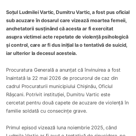
Soțul Ludmilei Vartic, Dumitru Vartic, a fost pus oficial
sub acuzare în dosarul care vizează moartea femeii,
anchetatorii susținând că acesta ar fi exercitat
asupra victimei acte repetate de violență psihologică
și control, care ar fi dus inițial la o tentativă de suicid,
iar ulterior la decesul acesteia.
Procuratura Generală a anunțat că învinuirea a fost
înaintată la 22 mai 2026 de procurorul de caz din
cadrul Procuraturii municipiului Chișinău, Oficiul
Râșcani. Potrivit instituției, Dumitru Vartic este
cercetat pentru două capete de acuzare de violență în
familie soldată cu consecințe grave.
Primul episod vizează luna noiembrie 2025, când
Ludmila Vartic ar fi avut o tentativă de sinucidere, pe