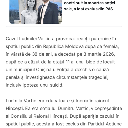
contribuit la moartea soției
sale, a fost exclus din PAS
Cazul Ludmilei Vartic a provocat reacții puternice în
spațiul public din Republica Moldova după ce femeia,
în vârstă de 38 de ani, a decedat pe 3 martie 2026,
după ce a căzut de la etajul 11 al unui bloc de locuit
din municipiul Chișinău. Poliția a deschis o cauză
penală și investighează circumstanțele tragediei,
inclusiv ipoteza unui suicid.
Ludmila Vartic era educatoare și locuia în raionul
Hîncești. Ea era soția lui Dumitru Vartic, vicepreședinte
al Consiliului Raional Hîncești. După apariția cazului în
spațiul public, acesta a fost exclus din Partidul Acțiune