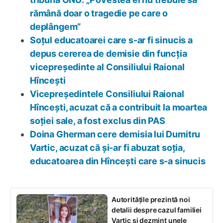
rămână doar o tragedie pe care o
deplângem”
Soțul educatoarei care s-ar fi sinucis a
depus cererea de demisie din funcția
vicepreședinte al Consiliului Raional
Hîncești
Vicepreședintele Consiliului Raional
Hîncești, acuzat că a contribuit la moartea
soției sale, a fost exclus din PAS
Doina Gherman cere demisia lui Dumitru
Vartic, acuzat că și-ar fi abuzat soția,
educatoarea din Hîncești care s-a sinucis
Autoritățile prezintă noi
detalii despre cazul familiei
Vartic și dezmint unele