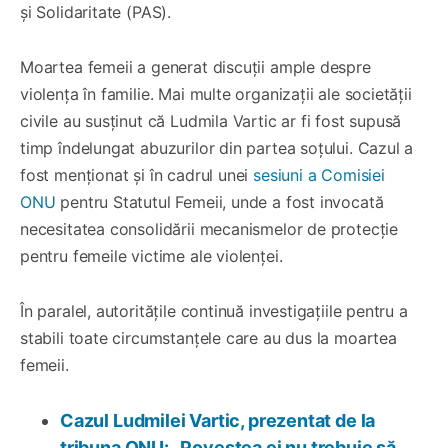
și Solidaritate (PAS).
Moartea femeii a generat discuții ample despre
violența în familie. Mai multe organizații ale societății
civile au susținut că Ludmila Vartic ar fi fost supusă
timp îndelungat abuzurilor din partea soțului. Cazul a
fost menționat și în cadrul unei
sesiuni a Comisiei
ONU
pentru Statutul Femeii, unde a fost invocată
necesitatea consolidării mecanismelor de protecție
pentru femeile victime ale violenței.
În paralel, autoritățile continuă investigațiile pentru a
stabili toate circumstanțele care au dus la moartea
femeii.
Cazul Ludmilei Vartic, prezentat de la
tribuna ONU: „Povestea ei nu trebuie să