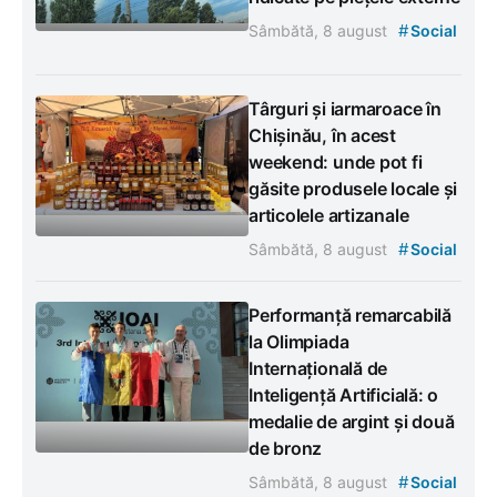
#
Sâmbătă, 8 august
Social
Târguri și iarmaroace în
Chișinău, în acest
weekend: unde pot fi
găsite produsele locale și
articolele artizanale
#
Sâmbătă, 8 august
Social
Performanță remarcabilă
la Olimpiada
Internațională de
Inteligență Artificială: o
medalie de argint și două
de bronz
#
Sâmbătă, 8 august
Social