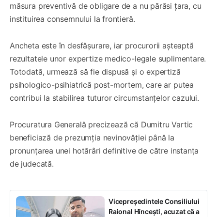
măsura preventivă de obligare de a nu părăsi țara, cu
instituirea consemnului la frontieră.
Ancheta este în desfășurare, iar procurorii așteaptă
rezultatele unor expertize medico-legale suplimentare.
Totodată, urmează să fie dispusă și o expertiză
psihologico-psihiatrică post-mortem, care ar putea
contribui la stabilirea tuturor circumstanțelor cazului.
Procuratura Generală precizează că Dumitru Vartic
beneficiază de prezumția nevinovăției până la
pronunțarea unei hotărâri definitive de către instanța
de judecată.
Vicepreședintele Consiliului
Raional Hîncești, acuzat că a