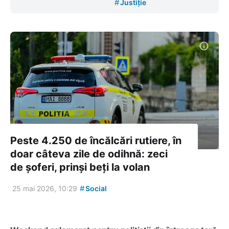
#
Justiție
Peste 4.250 de încălcări rutiere, în
doar câteva zile de odihnă: zeci
de șoferi, prinși beți la volan
#
25 mai 2026, 10:29
Social