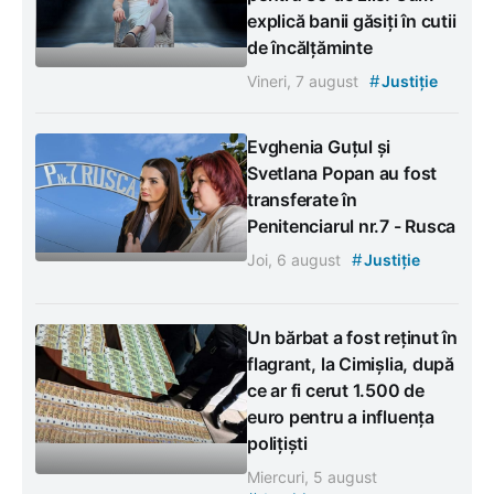
explică banii găsiți în cutii
de încălțăminte
#
Vineri, 7 august
Justiție
Evghenia Guțul și
Svetlana Popan au fost
transferate în
Penitenciarul nr.7 - Rusca
#
Joi, 6 august
Justiție
Un bărbat a fost reținut în
flagrant, la Cimișlia, după
ce ar fi cerut 1.500 de
euro pentru a influența
polițiști
Miercuri, 5 august