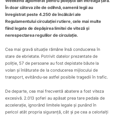
Weekend aglomerat pentru polițiștii din întreaga țară.
În doar câteva zile de odihnă, oamenii legii au
înregistrat peste 4.250 de încălcări ale
Regulamentului circulației rutiere, cele mai multe
fiind legate de depășirea limitei de viteză și
nerespectarea regulilor de circulație.
Cea mai gravă situație rămâne însă conducerea în
stare de ebrietate. Potrivit datelor prezentate de
poliție, 57 de persoane au fost depistate băute la
volan și înlăturate de la conducerea mijlocului de
transport, evitându-se astfel posibile tragedii în trafic.
De departe, cea mai frecventă abatere a fost viteza
excesivă. 2.013 șoferi au apăsat prea tare pedala de
accelerație, ignorând limitele legale și punând în
pericol atât propria siguranță, cât și pe cea a celorlalți