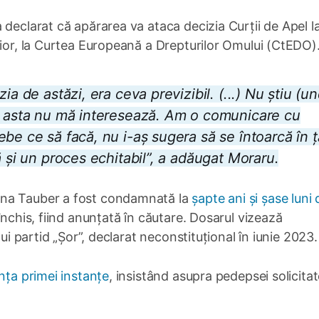
 declarat că apărarea va ataca decizia Curții de Apel l
rior, la Curtea Europeană a Drepturilor Omului (CtEDO)
ia de astăzi, era ceva previzibil. (...) Nu știu (u
ne asta nu mă interesează. Am o comunicare cu
be ce să facă, nu i-aș sugera să se întoarcă în ț
ă și un proces echitabil”, a adăugat Moraru.
ina Tauber a fost condamnată la
șapte ani și șase luni 
închis, fiind anunțată în căutare. Dosarul vizează
lui partid „Șor”, declarat neconstituțional în iunie 2023.
nța primei instanțe
, insistând asupra pedepsei solicita