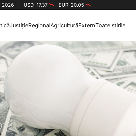
, 2026
USD
17.37
EUR
20.05
itică
Justiție
Regional
Agricultură
Extern
Toate știrile