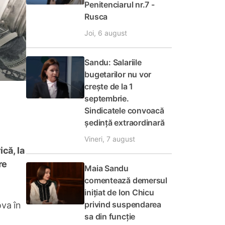
Penitenciarul nr.7 -
Rusca
Joi, 6 august
Sandu: Salariile
bugetarilor nu vor
crește de la 1
septembrie.
Sindicatele convoacă
ședință extraordinară
Vineri, 7 august
că, la
re
Maia Sandu
comentează demersul
inițiat de Ion Chicu
privind suspendarea
ova în
sa din funcție