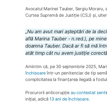
Avocatul Marinei Tauber, Sergiu Moraru, a
Curtea Supremă de Justiție (CSJ) și, ulte
„Nu am avut mari așteptări de la deciz
află Marina Tauber - n.red.), pe mi
doamna Tauber. Dacă ar fi să mă între
atât timp cât nu avem justiție corect
Amintim că, pe 30 septembrie 2025, Mar
închisoare
într-un penitenciar de tip semi
complicitatea la finanțarea ilegală a fostu
Procurorii anticorupție
au contestat senti
inițial, adică
13 ani de închisoare.