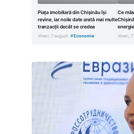
Piața imobiliară din Chișinău își
Ce măsu
revine, iar noile date arată mai multe
Chișină
tranzacții decât se credea
energi
#
Vineri, 7 august
Economie
Vineri, 