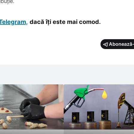
ibuție.
Telegram,
dacă îți este mai comod.
Abonează-