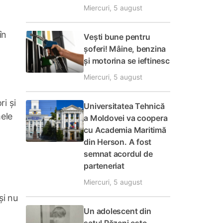
Miercuri, 5 august
în
Vești bune pentru
șoferi! Mâine, benzina
și motorina se ieftinesc
Miercuri, 5 august
i și
Universitatea Tehnică
mele
a Moldovei va coopera
cu Academia Maritimă
din Herson. A fost
semnat acordul de
parteneriat
Miercuri, 5 august
și nu
Un adolescent din