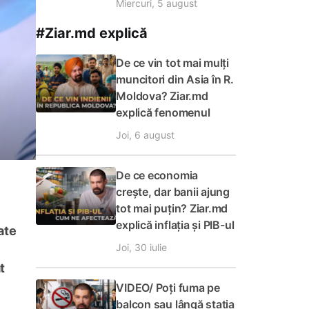
Miercuri, 5 august
#Ziar.md explică
De ce vin tot mai mulți
muncitori din Asia în R.
Moldova? Ziar.md
explică fenomenul
Joi, 6 august
De ce economia
crește, dar banii ajung
tot mai puțin? Ziar.md
explică inflația și PIB-ul
ate
Joi, 30 iulie
t
VIDEO/ Poți fuma pe
balcon sau lângă stația