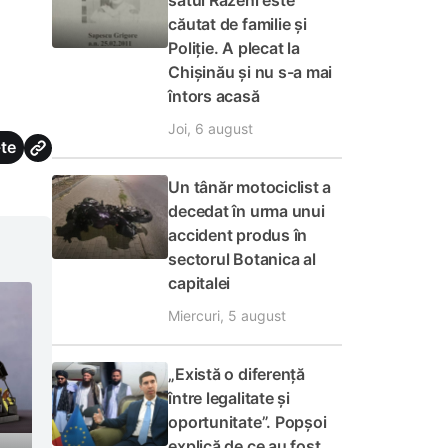
satul Răzeni este
căutat de familie și
Poliție. A plecat la
Chișinău și nu s-a mai
întors acasă
Joi, 6 august
te
Un tânăr motociclist a
decedat în urma unui
accident produs în
sectorul Botanica al
capitalei
Miercuri, 5 august
„Există o diferență
între legalitate și
oportunitate”. Popșoi
explică de ce au fost