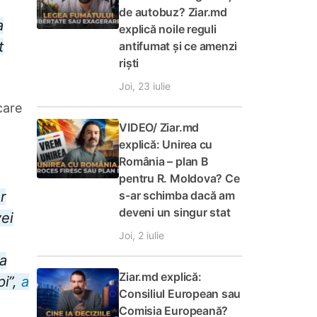
de autobuz? Ziar.md
a
explică noile reguli
t
antifumat și ce amenzi
riști
Joi, 23 iulie
care
VIDEO/ Ziar.md
explică: Unirea cu
România – plan B
pentru R. Moldova? Ce
s-ar schimba dacă am
r
deveni un singur stat
ei
Joi, 2 iulie
ia
Ziar.md explică:
pi”,
a
Consiliul European sau
Comisia Europeană?