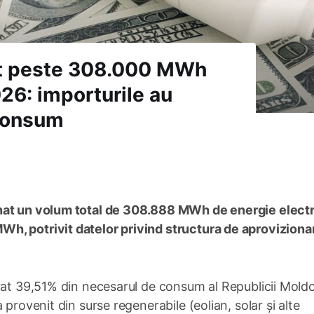
at peste 308.000 MWh
26: importurile au
 consum
nat un volum total de 308.888 MWh de energie electri
h, potrivit datelor privind structura de aproviziona
rat 39,51% din necesarul de consum al Republicii Mold
provenit din surse regenerabile (eolian, solar și alte