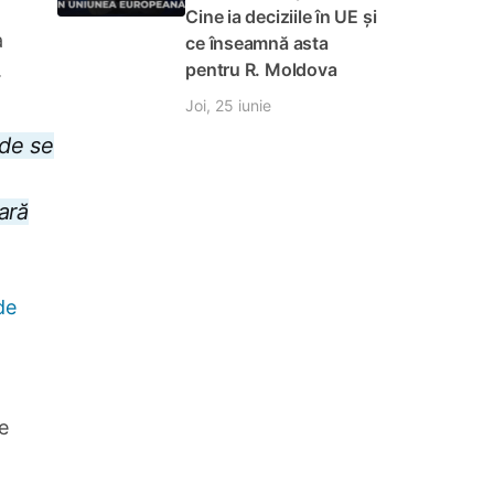
Cine ia deciziile în UE și
a
ce înseamnă asta
pentru R. Moldova
.
Joi, 25 iunie
nde se
ară
de
te