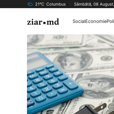
21°C
Columbus
Sâmbătă, 08 August
Social
Economie
Pol