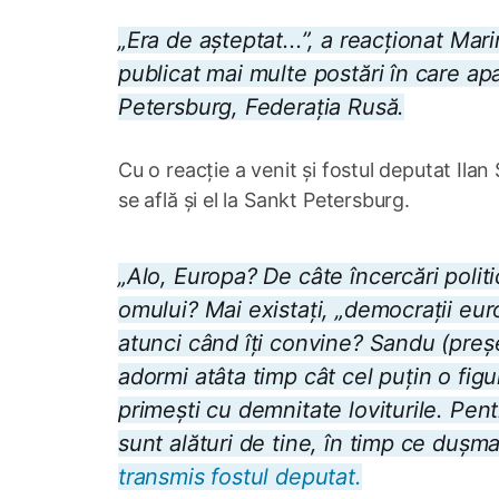
„Era de așteptat...”, a reacționat Ma
publicat mai multe postări în care ap
Petersburg, Federația Rusă.
Cu o reacție a venit și fostul deputat Ila
se află și el la Sankt Petersburg.
„Alo, Europa? De câte încercări politi
omului? Mai existați, „democrații eu
atunci când îți convine? Sandu (pre
adormi atâta timp cât cel puțin o figu
primești cu demnitate loviturile. Pentr
sunt alături de tine, în timp ce dușman
transmis fostul deputat.