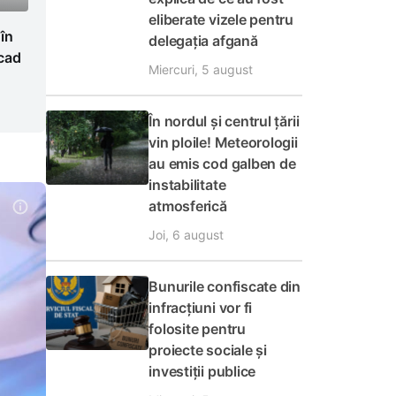
eliberate vizele pentru
 în
delegația afgană
cad
Miercuri, 5 august
În nordul și centrul țării
vin ploile! Meteorologii
au emis cod galben de
instabilitate
atmosferică
Joi, 6 august
Bunurile confiscate din
infracțiuni vor fi
folosite pentru
proiecte sociale și
investiții publice