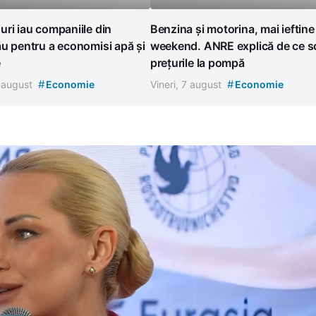
ri iau companiile din
Benzina și motorina, mai ieftine
u pentru a economisi apă și
weekend. ANRE explică de ce s
e
prețurile la pompă
#
#
7 august
Economie
Vineri, 7 august
Economie