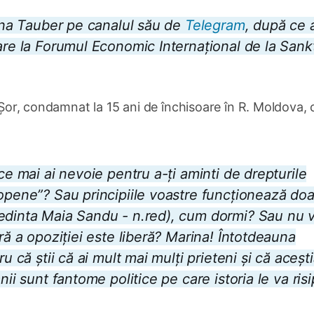
rina Tauber pe canalul său de
Telegram
, după ce 
are la Forumul Economic Internațional de la Sank
n Șor, condamnat la 15 ani de închisoare în R. Moldova, 
ce mai ai nevoie pentru a-ți aminti de drepturile
ropene”? Sau principiile voastre funcționează doa
ședinta Maia Sandu - n.red), cum dormi? Sau nu v
ră a opoziției este liberă? Marina! Întotdeauna
u că știi că ai mult mai mulți prieteni și că aceșt
ii sunt fantome politice pe care istoria le va risi