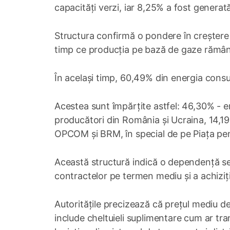
capacități verzi, iar 8,25% a fost genera
Structura confirmă o pondere în creștere a
timp ce producția pe bază de gaze rămân
În același timp, 60,49% din energia consu
Acestea sunt împărțite astfel: 46,30% - en
producători din România și Ucraina, 14,19
OPCOM și BRM, în special de pe Piața pe
Această structură indică o dependență sem
contractelor pe termen mediu și a achiziți
Autoritățile precizează că prețul mediu d
include cheltuieli suplimentare cum ar tran