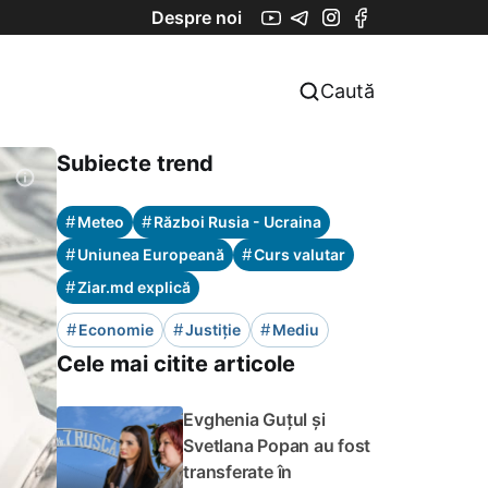
Despre noi
Caută
Subiecte trend
#
#
Meteo
Război Rusia - Ucraina
#
#
Uniunea Europeană
Curs valutar
#
Ziar.md explică
#
#
#
Economie
Justiție
Mediu
Cele mai citite articole
Evghenia Guțul și
Svetlana Popan au fost
transferate în