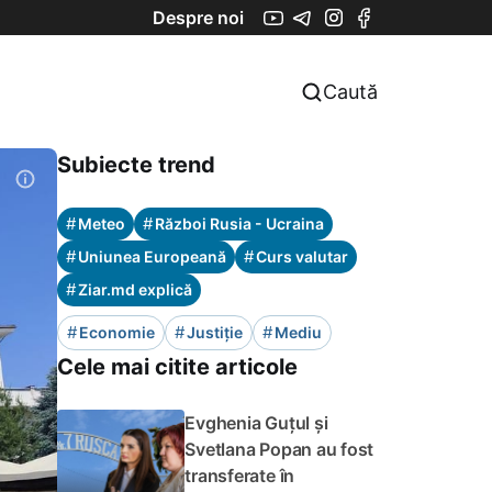
Despre noi
Caută
Subiecte trend
#
#
Meteo
Război Rusia - Ucraina
#
#
Uniunea Europeană
Curs valutar
#
Ziar.md explică
#
#
#
Economie
Justiție
Mediu
Cele mai citite articole
Evghenia Guțul și
Svetlana Popan au fost
transferate în