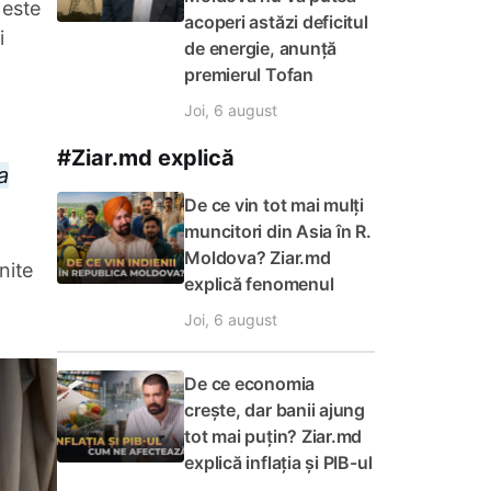
 este
acoperi astăzi deficitul
i
de energie, anunță
premierul Tofan
Joi, 6 august
#Ziar.md explică
a
De ce vin tot mai mulți
muncitori din Asia în R.
Moldova? Ziar.md
nite
explică fenomenul
Joi, 6 august
De ce economia
crește, dar banii ajung
tot mai puțin? Ziar.md
explică inflația și PIB-ul