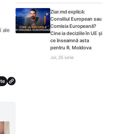
Ziar.md explică:
Consiliul European sau
Comisia Europeană?
 ale
Cine ia deciziile în UE și
ce înseamnă asta
pentru R. Moldova
Joi, 25 iunie
te