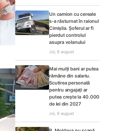
Un camion cu cereale
s-a răsturnat în raionul
Cimișlia. Șoferul ar fi
pierdut controlul
asupra volanului
Joi, 6 august
Mai mulți bani ar putea
rămâne din salariu.
Scutirea personală
pentru angajați ar
putea crește la 40.000
de lei din 2027
Joi, 6 august
R. Moldova nu scapă