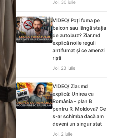
Joi, 30 iulie
VIDEO/ Poți fuma pe
balcon sau lângă stația
de autobuz? Ziar.md
explică noile reguli
antifumat și ce amenzi
riști
Joi, 23 iulie
VIDEO/ Ziar.md
explică: Unirea cu
România – plan B
pentru R. Moldova? Ce
s-ar schimba dacă am
deveni un singur stat
Joi, 2 iulie