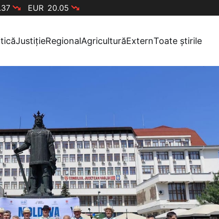
.37
EUR
20.05
itică
Justiție
Regional
Agricultură
Extern
Toate știrile