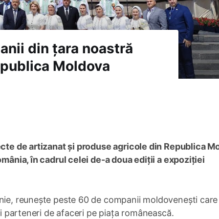
nii din țara noastră
Republica Moldova
iecte de artizanat și produse agricole din Republica M
omânia, în cadrul celei de-a doua ediții a expoziției
nie, reunește peste 60 de companii moldovenești care 
noi parteneri de afaceri pe piața românească.