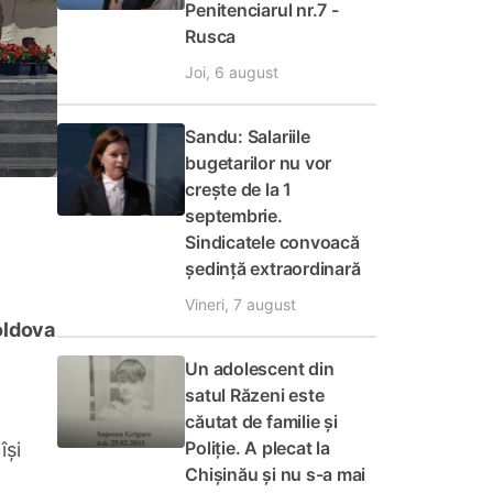
Penitenciarul nr.7 -
Rusca
Joi, 6 august
Sandu: Salariile
bugetarilor nu vor
crește de la 1
septembrie.
Sindicatele convoacă
ședință extraordinară
Vineri, 7 august
oldova
Un adolescent din
satul Răzeni este
căutat de familie și
Poliție. A plecat la
își
Chișinău și nu s-a mai