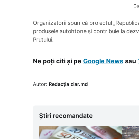
Ca
Organizatorii spun că proiectul „Republ
produsele autohtone și contribuie la dezv
Prutului.
Ne poți citi și pe
Google News
sau
Autor:
Redacția ziar.md
Știri recomandate