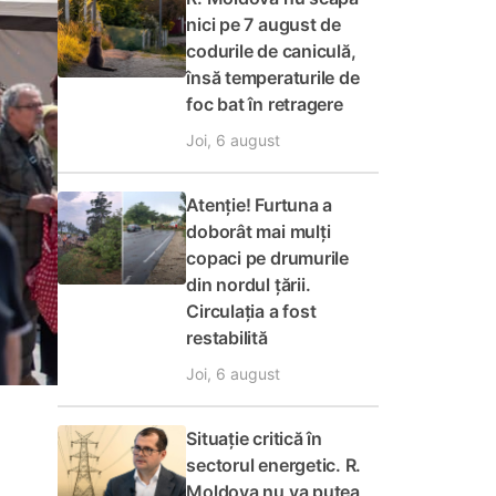
nici pe 7 august de
codurile de caniculă,
însă temperaturile de
foc bat în retragere
Joi, 6 august
Atenție! Furtuna a
doborât mai mulți
copaci pe drumurile
din nordul țării.
Circulația a fost
restabilită
Joi, 6 august
Situație critică în
sectorul energetic. R.
Moldova nu va putea