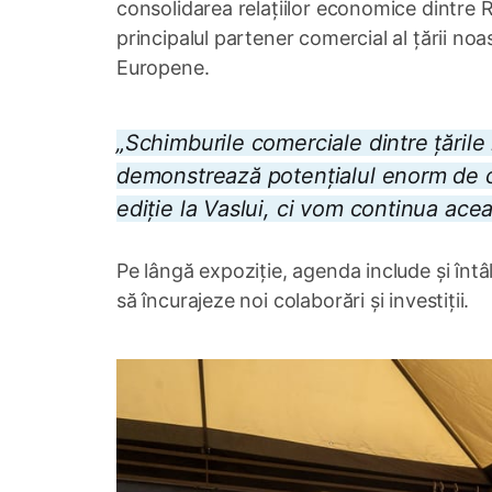
consolidarea relațiilor economice dintre
principalul partener comercial al țării no
Europene.
„Schimburile comerciale dintre țările
demonstrează potențialul enorm de c
ediție la Vaslui, ci vom continua acea
Pe lângă expoziție, agenda include și întâl
să încurajeze noi colaborări și investiții.