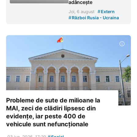
adâncește
#
Joi, 6 august
Extern
#
Război Rusia - Ucraina
Probleme de sute de milioane la
MAI, zeci de clădiri lipsesc din
evidențe, iar peste 400 de
vehicule sunt nefuncționale
#
03 iun. 2026, 17:29
Social