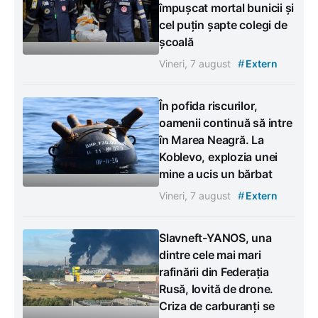
împușcat mortal bunicii și
cel puțin șapte colegi de
școală
#
Vineri, 7 august
Extern
În pofida riscurilor,
oamenii continuă să intre
în Marea Neagră. La
Koblevo, explozia unei
mine a ucis un bărbat
#
Vineri, 7 august
Extern
Slavneft-YANOS, una
dintre cele mai mari
rafinării din Federația
Rusă, lovită de drone.
Criza de carburanți se