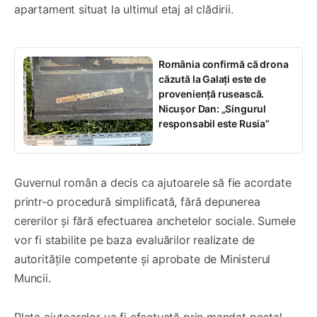
apartament situat la ultimul etaj al clădirii.
România confirmă că drona
căzută la Galați este de
proveniență rusească.
Nicușor Dan: „Singurul
responsabil este Rusia”
Guvernul român a decis ca ajutoarele să fie acordate
printr-o procedură simplificată, fără depunerea
cererilor și fără efectuarea anchetelor sociale. Sumele
vor fi stabilite pe baza evaluărilor realizate de
autoritățile competente și aprobate de Ministerul
Muncii.
Plata ajutoarelor va fi efectuată prin mandat poștal