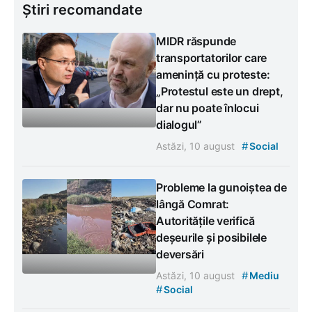
Știri recomandate
MIDR răspunde
transportatorilor care
amenință cu proteste:
„Protestul este un drept,
dar nu poate înlocui
dialogul”
#
Astăzi, 10 august
Social
Probleme la gunoiștea de
lângă Comrat:
Autoritățile verifică
deșeurile și posibilele
deversări
#
Astăzi, 10 august
Mediu
#
Social