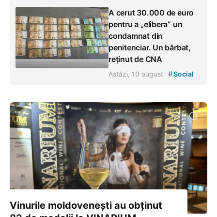
A cerut 30.000 de euro
pentru a „elibera” un
condamnat din
penitenciar. Un bărbat,
reținut de CNA
#
Astăzi, 10 august
Social
Vinurile moldovenești au obținut