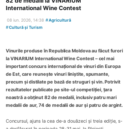
82 de medalii la VINARIUM
International Wine Contest
#
08 iun. 2026, 14:38
Agricultură
#
Cultură și Turism
Vinurile produse în Republica Moldova au făcut furori
la VINARIUM International Wine Contest – cel mai
important concurs internațional de vinuri din Europa
de Est, care reunește vinuri liniștite, spumante,
precum și distilate pe bază de struguri și vin. Potrivit
rezultatelor publicate pe site-ul competiției, țara
noastră a obținut 82 de medalii, inclusiv patru mari
medalii de aur, 74 de medalii de aur și patru de argint.
Concursul, ajuns la cea de-a douăzeci și treia ediție, s-
a desfășurat în perioada 28-31 mai, la Ploiești,