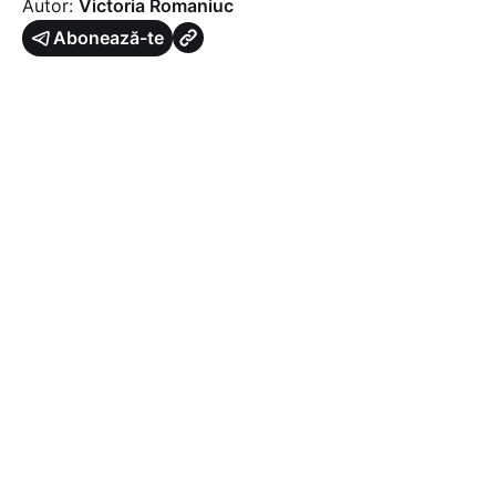
Autor:
Victoria Romaniuc
Abonează-te
Știri recomandate
Sprijin pentru recolta
compromisă în 2025:
Cultivatorii de porumb și
floarea-soarelui au
început să-și primească
banii
Astăzi, 10 august
#
Agricultură
Forța Fermierilor respinge
majorarea TVA la 12%
pentru cereale și