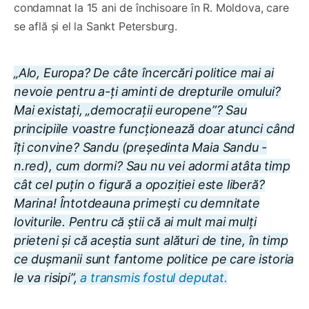
condamnat la 15 ani de închisoare în R. Moldova, care
se află și el la Sankt Petersburg.
„Alo, Europa? De câte încercări politice mai ai
nevoie pentru a-ți aminti de drepturile omului?
Mai existați, „democrații europene”? Sau
principiile voastre funcționează doar atunci când
îți convine? Sandu (președinta Maia Sandu -
n.red), cum dormi? Sau nu vei adormi atâta timp
cât cel puțin o figură a opoziției este liberă?
Marina! Întotdeauna primești cu demnitate
loviturile. Pentru că știi că ai mult mai mulți
prieteni și că aceștia sunt alături de tine, în timp
ce dușmanii sunt fantome politice pe care istoria
le va risipi”,
a transmis fostul deputat.