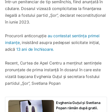
într-un penitenciar de tip semiînchis, fiind anunțată în
căutare. Dosarul vizează complicitatea la finanțarea
ilegală a fostului partid „Șor”, declarat neconstituțional
în iunie 2023.
Procurorii anticorupție
au contestat sentința primei
instanțe
, insistând asupra pedepsei solicitate inițial,
adică
13 ani de închisoare.
Recent, Curtea de Apel Centru a menținut sentințele
pronunțate de prima instanță în dosarul în care este
vizată bașcana Evghenia Guțul și secretara fostului
partidul „Șor”, Svetlana Popan
Evghenia Guțul și Svetlana
Popan rămân după gratii.