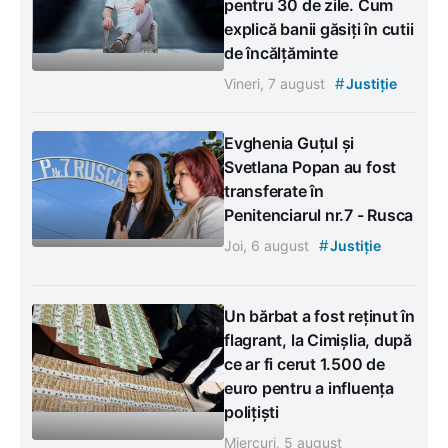
pentru 30 de zile. Cum
explică banii găsiți în cutii
de încălțăminte
#
Vineri, 7 august
Justiție
Evghenia Guțul și
Svetlana Popan au fost
transferate în
Penitenciarul nr.7 - Rusca
#
Joi, 6 august
Justiție
Un bărbat a fost reținut în
flagrant, la Cimișlia, după
ce ar fi cerut 1.500 de
euro pentru a influența
polițiști
Miercuri, 5 august