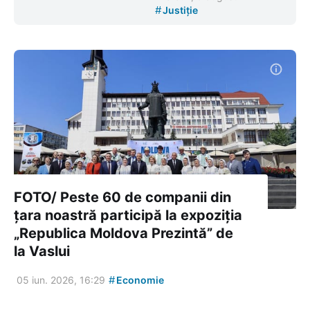
#
Justiție
FOTO/ Peste 60 de companii din
țara noastră participă la expoziția
„Republica Moldova Prezintă” de
la Vaslui
#
05 iun. 2026, 16:29
Economie