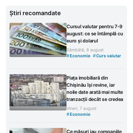
Știri recomandate
Cursul valutar pentru 7-9
august: ce se întâmplă cu
euro și dolarul
Sâmbătă, 8 august
#
#
Economie
Curs valutar
Piața imobiliară din
Chișinău își revine, iar
noile date arată mai multe
tranzacții decât se credea
Vineri, 7 august
#
Economie
Ce măsuri iau companiile