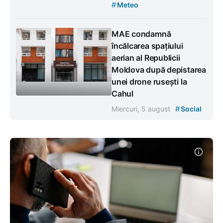
#
Meteo
MAE condamnă
încălcarea spațiului
aerian al Republicii
Moldova după depistarea
unei drone rusești la
Cahul
#
Miercuri, 5 august
Social