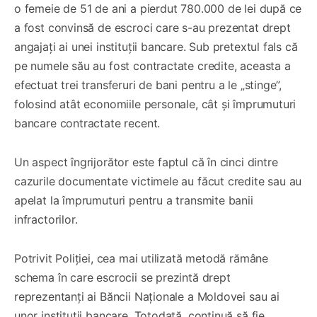
o femeie de 51 de ani a pierdut 780.000 de lei după ce
a fost convinsă de escroci care s-au prezentat drept
angajați ai unei instituții bancare. Sub pretextul fals că
pe numele său au fost contractate credite, aceasta a
efectuat trei transferuri de bani pentru a le „stinge”,
folosind atât economiile personale, cât și împrumuturi
bancare contractate recent.
Un aspect îngrijorător este faptul că în cinci dintre
cazurile documentate victimele au făcut credite sau au
apelat la împrumuturi pentru a transmite banii
infractorilor.
Potrivit Poliției, cea mai utilizată metodă rămâne
schema în care escrocii se prezintă drept
reprezentanți ai Băncii Naționale a Moldovei sau ai
unor instituții bancare. Totodată, continuă să fie