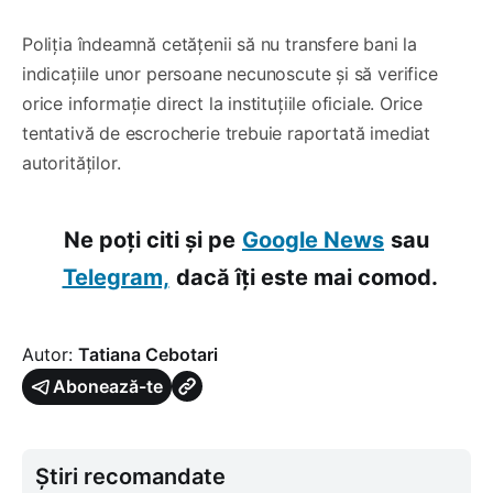
Poliția îndeamnă cetățenii să nu transfere bani la
indicațiile unor persoane necunoscute și să verifice
orice informație direct la instituțiile oficiale. Orice
tentativă de escrocherie trebuie raportată imediat
autorităților.
Ne poți citi și pe
Google News
sau
Telegram,
dacă îți este mai comod.
Autor:
Tatiana Cebotari
Abonează-te
Știri recomandate