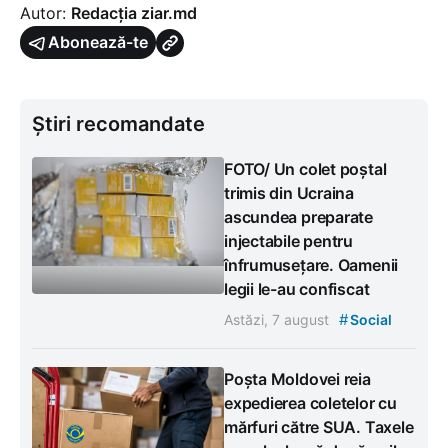
Autor:
Redacția ziar.md
Abonează-te
Știri recomandate
FOTO/ Un colet poștal
trimis din Ucraina
ascundea preparate
injectabile pentru
înfrumusețare. Oamenii
legii le-au confiscat
#
Astăzi, 7 august
Social
Poșta Moldovei reia
expedierea coletelor cu
mărfuri către SUA. Taxele