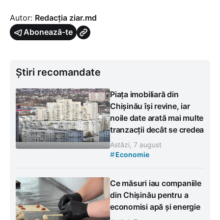
Autor:
Redacția ziar.md
Abonează-te
Știri recomandate
Piața imobiliară din
Chișinău își revine, iar
noile date arată mai multe
tranzacții decât se credea
Astăzi, 7 august
#
Economie
Ce măsuri iau companiile
din Chișinău pentru a
economisi apă și energie