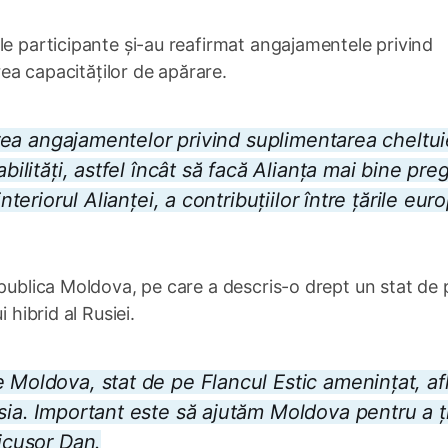
le participante și-au reafirmat angajamentele privind
area capacităților de apărare.
tarea angajamentelor privind suplimentarea cheltuie
bilități, astfel încât să facă Alianța mai bine preg
nteriorul Alianței, a contribuțiilor între țările eu
epublica Moldova, pe care a descris-o drept un stat de 
 hibrid al Rusiei.
 Moldova, stat de pe Flancul Estic amenințat, af
usia. Important este să ajutăm Moldova pentru a ț
Nicușor Dan.