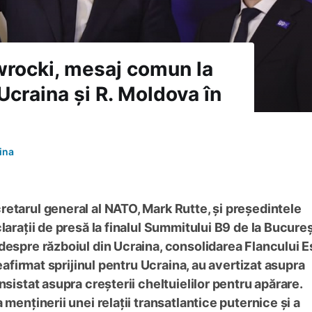
wrocki, mesaj comun la
 Ucraina și R. Moldova în
ina
etarul general al NATO, Mark Rutte, și președintele
larații de presă la finalul Summitului B9 de la Bucureș
despre războiul din Ucraina, consolidarea Flancului Es
reafirmat sprijinul pentru Ucraina, au avertizat asupra
nsistat asupra creșterii cheltuielilor pentru apărare.
menținerii unei relații transatlantice puternice și a