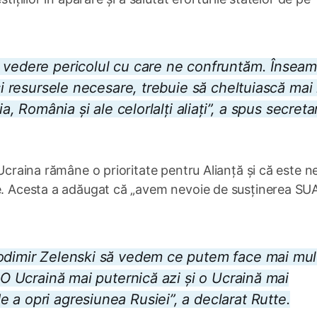
n vedere pericolul cu care ne confruntăm. Însea
și resursele necesare, trebuie să cheltuiască mai
a, România și ale celorlalți aliați”, a spus secreta
 Ucraina rămâne o prioritate pentru Alianță și că este n
te. Acesta a adăugat că „avem nevoie de susținerea SU
lodimir Zelenski să vedem ce putem face mai mul
. O Ucraină mai puternică azi și o Ucraină mai
 a opri agresiunea Rusiei”, a declarat Rutte.