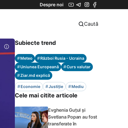
Despre noi
Caută
Subiecte trend
#
#
Meteo
Război Rusia - Ucraina
#
#
Uniunea Europeană
Curs valutar
#
Ziar.md explică
#
#
#
Economie
Justiție
Mediu
Cele mai citite articole
Evghenia Guțul și
Svetlana Popan au fost
transferate în