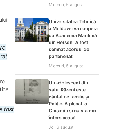
Miercuri, 5 august
lui
Universitatea Tehnică
a Moldovei va coopera
cu Academia Maritimă
din Herson. A fost
pre
semnat acordul de
rat
parteneriat
Miercuri, 5 august
re
Un adolescent din
tice.
satul Răzeni este
căutat de familie și
Poliție. A plecat la
a fost
Chișinău și nu s-a mai
întors acasă
Joi, 6 august