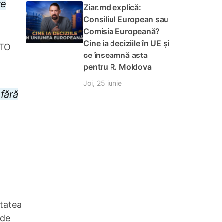
te
Ziar.md explică:
Consiliul European sau
Comisia Europeană?
Cine ia deciziile în UE și
ATO
ce înseamnă asta
pentru R. Moldova
Joi, 25 iunie
 fără
itatea
 de