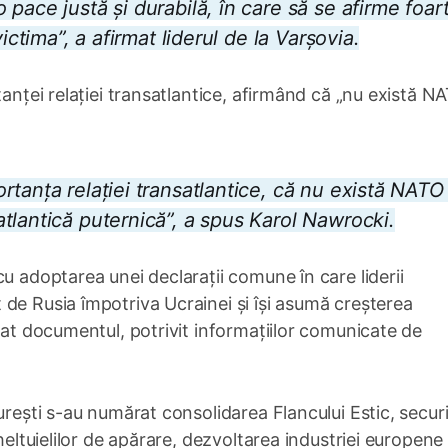
pace justă și durabilă, în care să se afirme foar
ictima”, a afirmat liderul de la Varșovia.
tanței relației transatlantice, afirmând că „nu există N
tanța relației transatlantice, că nu există NATO
tlantică puternică”, a spus Karol Nawrocki.
u adoptarea unei declarații comune în care liderii
de Rusia împotriva Ucrainei și își asumă creșterea
nat documentul, potrivit informațiilor comunicate de
urești s-au numărat consolidarea Flancului Estic, secur
heltuielilor de apărare, dezvoltarea industriei europene