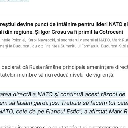
eștiul devine punct de întâlnire pentru lideri NATO și
ali din regiune. Și Igor Grosu va fi primit la Cotroceni
intele Poloniei, Karol Nawrocki, și secretarul general al NATO, Mark Rut
arți la București, cu o zi înaintea Summitului Formatului București 9 și 
 Nordice, care va avea loc miercuri, 13 mai, la Palatul Cotroceni. Tot mar
urești va ajunge și președintele Parlamentului Republicii Moldova, Igor
 declarat că Rusia rămâne principala amenințare direct
statelor membre să nu reducă nivelul de vigilență.
area directă a NATO și continuă acest război de
em să lăsăm garda jos. Trebuie să facem tot cee
ATO, cele de pe Flancul Estic”, a afirmat Mark R
tițiilor în apărare și a salutat eforturile statelor de pe