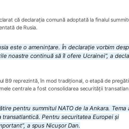
larat că declarația comună adoptată la finalul summitu
entată de Rusia.
Rusia este o amenințare. În declarație vorbim des
ile noastre continuă să îl ofere Ucrainei”, a decla
ul B9 reprezintă, în mod tradițional, o etapă de pregăti
ele centrale a fost consolidarea securității transatlan
gătire pentru summitul NATO de la Ankara. Tema 
 transatlantică. Pentru securitatea Europei și
portant”, a spus Nicușor Dan.