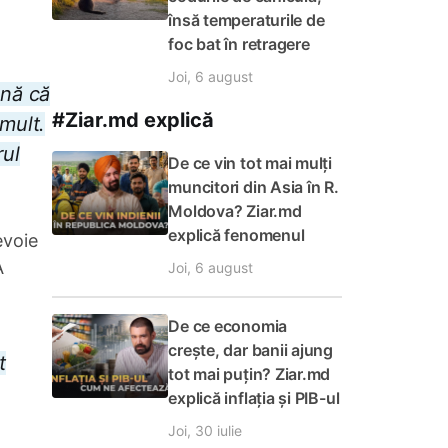
însă temperaturile de
foc bat în retragere
Joi, 6 august
mnă că
#Ziar.md explică
 mult.
rul
De ce vin tot mai mulți
muncitori din Asia în R.
Moldova? Ziar.md
explică fenomenul
evoie
A
Joi, 6 august
De ce economia
crește, dar banii ajung
t
tot mai puțin? Ziar.md
explică inflația și PIB-ul
Joi, 30 iulie