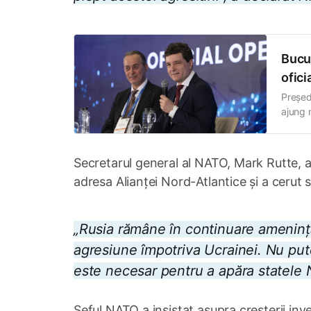
Bucur
ofici
Președ
ajung m
Țărilor
la Buc
Grosu.
Secretarul general al NATO, Mark Rutte, a
adresa Alianței Nord-Atlantice și a cerut 
„Rusia rămâne în continuare ameninț
agresiune împotriva Ucrainei. Nu put
este necesar pentru a apăra statele N
Șeful NATO a insistat asupra creșterii inves