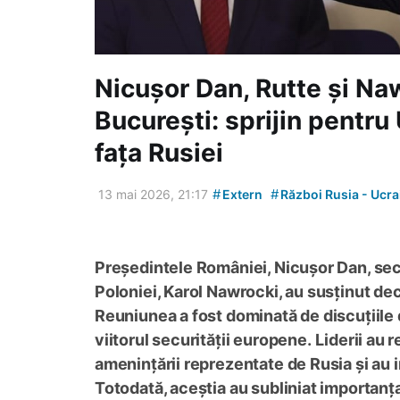
Nicușor Dan, Rutte și Na
București: sprijin pentru
fața Rusiei
#
#
13 mai 2026, 21:17
Extern
Război Rusia - Ucra
Președintele României, Nicușor Dan, secr
Poloniei, Karol Nawrocki, au susținut dec
Reuniunea a fost dominată de discuțiile 
viitorul securității europene.
Liderii au 
amenințării reprezentate de Rusia și au i
Totodată, aceștia au subliniat importanța 