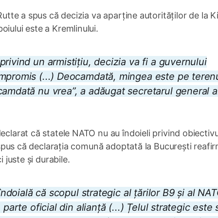
Rutte a spus că decizia va aparține autorităților de la Ki
iului este a Kremlinului.
rivind un armistițiu, decizia va fi a guvernului
mpromis (...) Deocamdată, mingea este pe terenu
camdată nu vrea”, a adăugat secretarul general a
eclarat că statele NATO nu au îndoieli privind obiectivu
 a spus că declarația comună adoptată la București reafi
 juste și durabile.
îndoială că scopul strategic al țărilor B9 și al NA
parte oficial din alianță (...) Țelul strategic este 