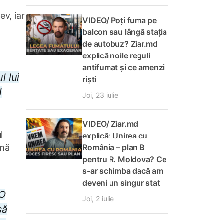
ev, iar
VIDEO/ Poți fuma pe
balcon sau lângă stația
de autobuz? Ziar.md
explică noile reguli
antifumat și ce amenzi
l lui
riști
l
Joi, 23 iulie
VIDEO/ Ziar.md
l
explică: Unirea cu
rmă
România – plan B
pentru R. Moldova? Ce
s-ar schimba dacă am
deveni un singur stat
TO
Joi, 2 iulie
să