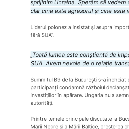
sprijinim Ucraina. Sperăm să vedem o 
clar cine este agresorul și cine este v
Liderul polonez a insistat și asupra impor
fără SUA”.
„Toată lumea este conștientă de impor
SUA. Avem nevoie de o relație transa
Summitul B9 de la București s-a încheiat c
participanți condamnă războiul declanșat 
investițiilor în apărare. Ungaria nu a sem
autorități.
Printre temele principale discutate la Buc
Mării Negre și a Mării Baltice, creșterea c