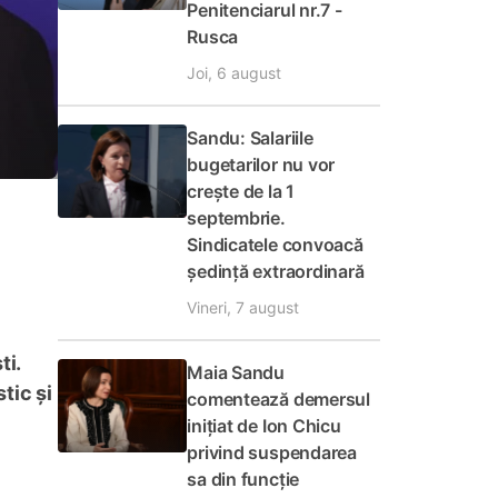
Penitenciarul nr.7 -
Rusca
Joi, 6 august
Sandu: Salariile
bugetarilor nu vor
crește de la 1
septembrie.
Sindicatele convoacă
ședință extraordinară
Vineri, 7 august
ti.
Maia Sandu
tic și
comentează demersul
inițiat de Ion Chicu
privind suspendarea
sa din funcție