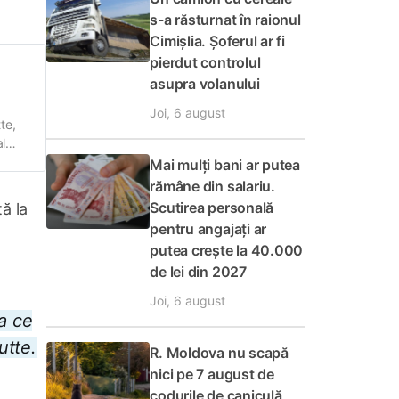
s-a răsturnat în raionul
Cimișlia. Șoferul ar fi
pierdut controlul
asupra volanului
Joi, 6 august
te,
al
ți,
Mai mulți bani ar putea
rămâne din salariu.
Scutirea personală
ă la
pentru angajați ar
putea crește la 40.000
de lei din 2027
Joi, 6 august
a ce
utte.
R. Moldova nu scapă
nici pe 7 august de
codurile de caniculă,