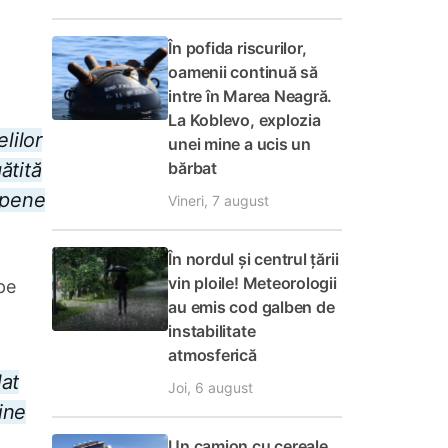
În pofida riscurilor,
oamenii continuă să
intre în Marea Neagră.
La Koblevo, explozia
lilor
unei mine a ucis un
bărbat
ătită
ropene
Vineri, 7 august
În nordul și centrul țării
vin ploile! Meteorologii
pe
au emis cod galben de
instabilitate
atmosferică
lat
Joi, 6 august
ine
Un camion cu cereale