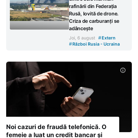
rafinării din Federația
Rusă, lovită de drone.
Criza de carburanți se
adâncește
#
Joi, 6 august
Extern
#
Război Rusia - Ucraina
Noi cazuri de fraudă telefonică. O
femeie a luat un credit bancar și