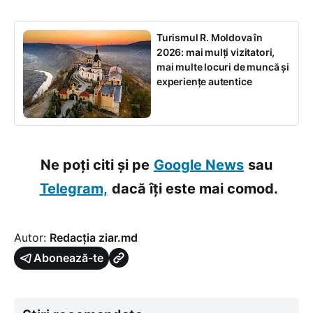
Turismul R. Moldova în
2026: mai mulți vizitatori,
mai multe locuri de muncă și
experiențe autentice
Ne poți citi și pe
Google News
sau
Telegram,
dacă îți este mai comod.
Autor:
Redacția ziar.md
Abonează-te