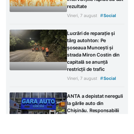
rezultate
#
Vineri, 7 august
Social
Lucrări de reparație și
târg autohton: Pe
șoseaua Muncești și
strada Miron Costin din
capitală se anunță
restricții de trafic
#
Vineri, 7 august
Social
ANTA a depistat nereguli
la gările auto din
Chișinău. Responsabilii
au fost amendați
#
Vineri, 7 august
Social