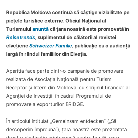
Republica Moldova continuă să câștige vizibilitate pe
piețele turistice externe. Oficiul Național al
Turismului
anunță
că țara noastră este promovată în
Reisetrends
, suplimentul de călătorii al revistei
elvețiene
Schweizer Familie
, publicație cu o audiență
largă în rândul familiilor din Elveția.
Apariția face parte dintr-o campanie de promovare
realizată de Asociația Națională pentru Turism
Receptor și Intern din Moldova, cu sprijinul financiar al
Agenției de Investiții, în cadrul Programului de
promovare a exporturilor BRIDGE.
În articolul intitulat „Gemeinsam entdecken” („Să
descoperim împreună”), țara noastră este prezentată
drept o destinație prietenoasă pentru familii, care