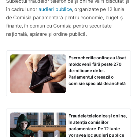
Subiectul fraudelor telefonice și online va fi discutat și
în cadrul unor
audieri publice
, organizate pe 12 iunie
de Comisia parlamentară pentru economie, buget și
finanțe, în comun cu Comisia pentru securitate
națională, apărare și ordine publică.
Escrocheriile online au lăsat
moldovenii fără peste 270
de milioane de lei.
Parlamentul creează o
comisie specială de anchetă
Fraudele telefonice și online,
în atenția comisiilor
parlamentare. Pe 12 iunie
vor avea loc audieri publice