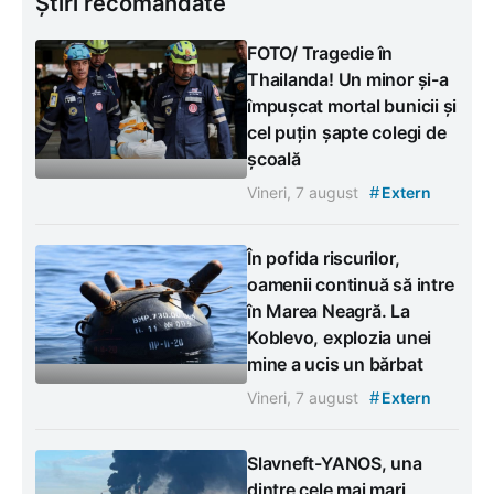
Știri recomandate
FOTO/ Tragedie în
Thailanda! Un minor și-a
împușcat mortal bunicii și
cel puțin șapte colegi de
școală
#
Vineri, 7 august
Extern
În pofida riscurilor,
oamenii continuă să intre
în Marea Neagră. La
Koblevo, explozia unei
mine a ucis un bărbat
#
Vineri, 7 august
Extern
Slavneft-YANOS, una
dintre cele mai mari