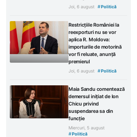
#
Joi, 6 august
Politică
Restricțiile României la
reexporturi nu se vor
aplica R. Moldova:
importurile de motorină
vor fi reluate, anunță
premierul
#
Joi, 6 august
Politică
Maia Sandu comentează
demersul inițiat de Ion
Chicu privind
suspendarea sa din
funcție
Miercuri, 5 august
#
Politică