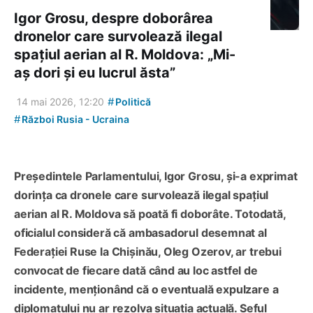
Igor Grosu, despre doborârea
dronelor care survolează ilegal
spațiul aerian al R. Moldova: „Mi-
aș dori și eu lucrul ăsta”
#
14 mai 2026, 12:20
Politică
#
Război Rusia - Ucraina
Președintele Parlamentului, Igor Grosu, și-a exprimat
dorința ca dronele care survolează ilegal spațiul
aerian al R. Moldova să poată fi doborâte. Totodată,
oficialul consideră că ambasadorul desemnat al
Federației Ruse la Chișinău, Oleg Ozerov, ar trebui
convocat de fiecare dată când au loc astfel de
incidente, menționând că o eventuală expulzare a
diplomatului nu ar rezolva situația actuală. Șeful