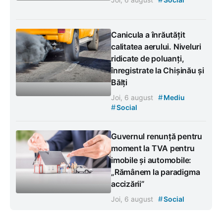
Canicula a înrăutățit
calitatea aerului. Niveluri
ridicate de poluanți,
înregistrate la Chișinău și
Bălți
#
Joi, 6 august
Mediu
#
Social
Guvernul renunță pentru
moment la TVA pentru
imobile și automobile:
„Rămânem la paradigma
accizării”
#
Joi, 6 august
Social