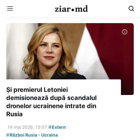
Și premierul Letoniei
demisionează după scandalul
dronelor ucrainene intrate din
Rusia
#
14 mai 2026, 13:07
Extern
#
Război Rusia - Ucraina