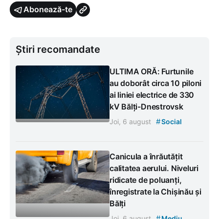
Abonează-te
Știri recomandate
ULTIMA ORĂ: Furtunile
au doborât circa 10 piloni
ai liniei electrice de 330
kV Bălți-Dnestrovsk
#
Joi, 6 august
Social
Canicula a înrăutățit
calitatea aerului. Niveluri
ridicate de poluanți,
înregistrate la Chișinău și
Bălți
#
Joi, 6 august
Mediu