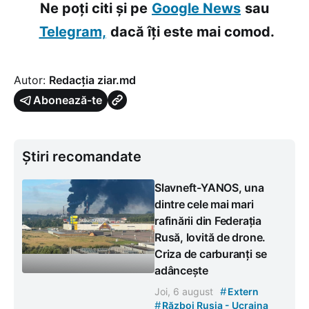
Ne poți citi și pe
Google News
sau
Telegram,
dacă îți este mai comod.
Autor:
Redacția ziar.md
Abonează-te
Știri recomandate
Slavneft-YANOS, una
dintre cele mai mari
rafinării din Federația
Rusă, lovită de drone.
Criza de carburanți se
adâncește
#
Joi, 6 august
Extern
#
Război Rusia - Ucraina