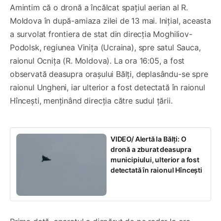
Amintim că o dronă a încălcat spațiul aerian al R.
Moldova în după-amiaza zilei de 13 mai. Inițial, aceasta
a survolat frontiera de stat din direcția Moghiliov-
Podolsk, regiunea Vinița (Ucraina), spre satul Sauca,
raionul Ocnița (R. Moldova). La ora 16:05, a fost
observată deasupra orașului Bălți, deplasându-se spre
raionul Ungheni, iar ulterior a fost detectată în raionul
Hîncești, menținând direcția către sudul țării.
VIDEO/ Alertă la Bălți: O
dronă a zburat deasupra
municipiului, ulterior a fost
detectată în raionul Hîncești