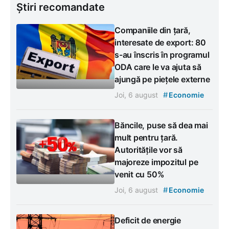
Știri recomandate
Companiile din țară,
interesate de export: 80
s-au înscris în programul
ODA care le va ajuta să
ajungă pe piețele externe
#
Joi, 6 august
Economie
Băncile, puse să dea mai
mult pentru țară.
Autoritățile vor să
majoreze impozitul pe
venit cu 50%
#
Joi, 6 august
Economie
Deficit de energie