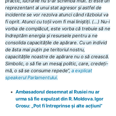
practic, lucrurile nu s-ar schimba mult. El este un
reprezentant al unui stat agresor și astfel de
incidente se vor rezolva atunci când războiul va
fi oprit. Atunci cu toții vom fi mai liniștiți. (…) Nu-i
vorba de complăcut, este vorba că trebuie să ne
îndreptăm energia și resursele pentru a ne
consolida capacitățile de apărare. Cu un individ
de ăsta mai puțin pe teritoriul nostru,
capacitățile noastre de apărare nu o să crească.
Simbolic, o să fie un mesaj politic, care, credeți-
mă, o să se consume repede”,
a explicat
speakerul Parlamentului.
Ambasadorul desemnat al Rusiei nu ar
urma să fie expulzat din R. Moldova. Igor
Grosu: „Pot fi întreprinse și alte acțiuni”