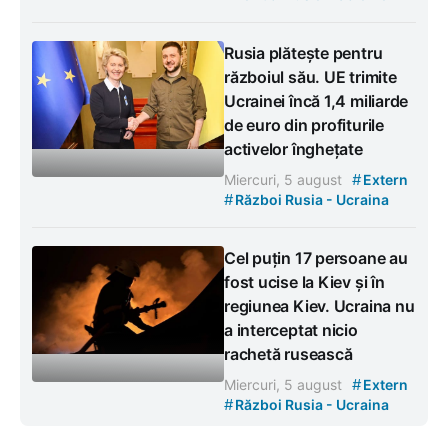
Rusia plătește pentru
războiul său. UE trimite
Ucrainei încă 1,4 miliarde
de euro din profiturile
activelor înghețate
#
Miercuri, 5 august
Extern
#
Război Rusia - Ucraina
Cel puțin 17 persoane au
fost ucise la Kiev și în
regiunea Kiev. Ucraina nu
a interceptat nicio
rachetă rusească
#
Miercuri, 5 august
Extern
#
Război Rusia - Ucraina