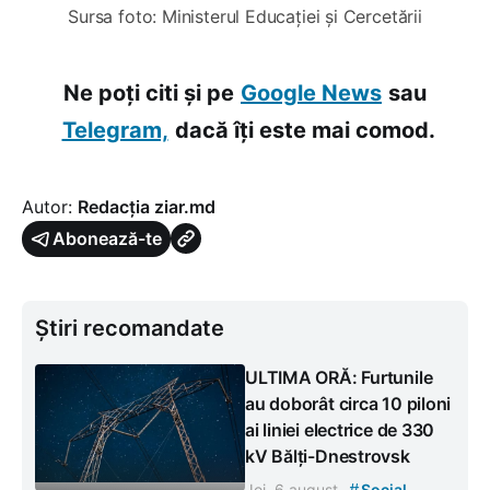
Sursa foto: Ministerul Educației și Cercetării
Ne poți citi și pe
Google News
sau
Telegram,
dacă îți este mai comod.
Autor:
Redacția ziar.md
Abonează-te
Știri recomandate
ULTIMA ORĂ: Furtunile
au doborât circa 10 piloni
ai liniei electrice de 330
kV Bălți-Dnestrovsk
#
Joi, 6 august
Social