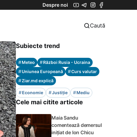
Despre noi
Caută
Subiecte trend
#
#
Meteo
Război Rusia - Ucraina
#
#
Uniunea Europeană
Curs valutar
#
Ziar.md explică
#
#
#
Economie
Justiție
Mediu
Cele mai citite articole
Maia Sandu
comentează demersul
inițiat de Ion Chicu