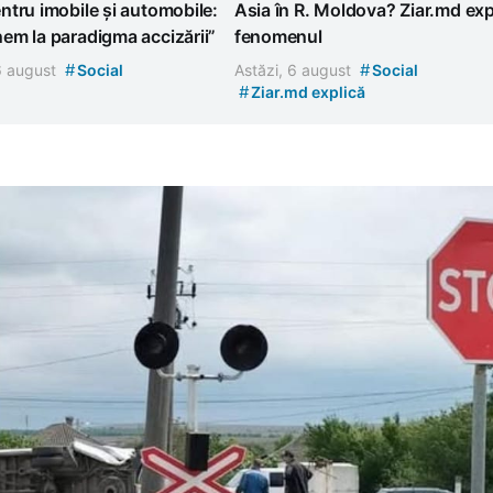
tru imobile și automobile:
Asia în R. Moldova? Ziar.md exp
em la paradigma accizării”
fenomenul
#
#
 6 august
Social
Astăzi, 6 august
Social
#
Ziar.md explică