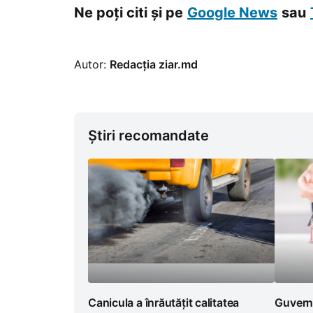
Ne poți citi și pe
Google News
sau
Autor:
Redacția ziar.md
Știri recomandate
Canicula a înrăutățit calitatea
Guvern