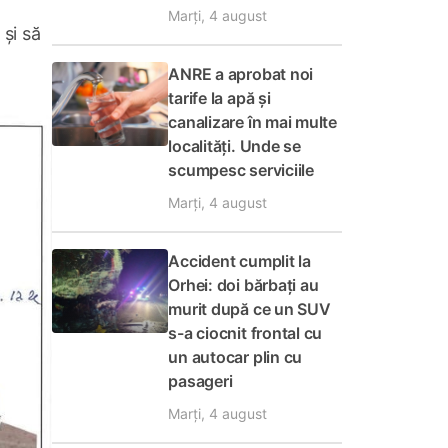
Marți, 4 august
și să
ANRE a aprobat noi
tarife la apă și
canalizare în mai multe
localități. Unde se
scumpesc serviciile
Marți, 4 august
Accident cumplit la
Orhei: doi bărbați au
murit după ce un SUV
s-a ciocnit frontal cu
un autocar plin cu
pasageri
Marți, 4 august