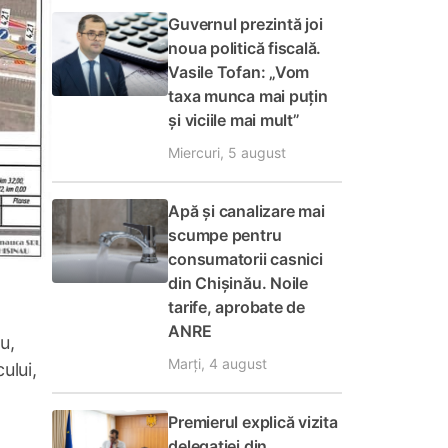
Guvernul prezintă joi
noua politică fiscală.
Vasile Tofan: „Vom
taxa munca mai puțin
și viciile mai mult”
Miercuri, 5 august
Apă și canalizare mai
scumpe pentru
consumatorii casnici
din Chișinău. Noile
tarife, aprobate de
ANRE
u,
Marți, 4 august
ului,
Premierul explică vizita
delegației din