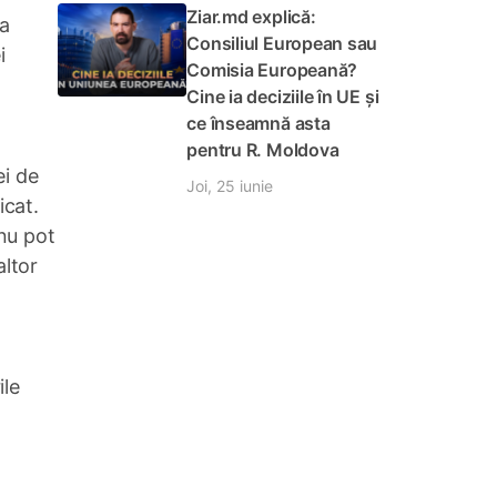
Ziar.md explică:
la
Consiliul European sau
i
Comisia Europeană?
Cine ia deciziile în UE și
ce înseamnă asta
pentru R. Moldova
ei de
Joi, 25 iunie
icat.
 nu pot
altor
ile