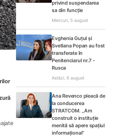
privind suspendarea
sa din funcție
Miercuri, 5 august
Evghenia Guțul și
Svetlana Popan au fost
transferate în
Penitenciarul nr.7 -
Rusca
Astăzi, 6 august
rilor
Ana Revenco pleacă de
uzură
la conducerea
STRATCOM. „Am
construit o instituție
najate
menită să apere spațiul
informațional”