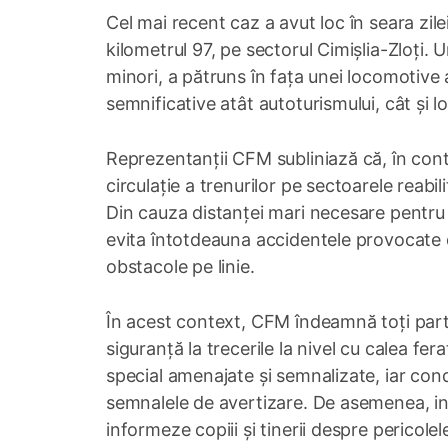
Cel mai recent caz a avut loc în seara zilei
kilometrul 97, pe sectorul Cimișlia-Zloți. 
minori, a pătruns în fața unei locomotive 
semnificative atât autoturismului, cât și l
Reprezentanții CFM subliniază că, în context
circulație a trenurilor pe sectoarele reabi
Din cauza distanței mari necesare pentru 
evita întotdeauna accidentele provocate d
obstacole pe linie.
În acest context, CFM îndeamnă toți partici
siguranță la trecerile la nivel cu calea fer
special amenajate și semnalizate, iar cond
semnalele de avertizare. De asemenea, ins
informeze copiii și tinerii despre pericolel