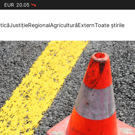
EUR
20.05
itică
Justiție
Regional
Agricultură
Extern
Toate știrile