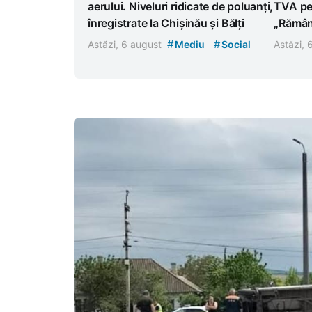
aerului. Niveluri ridicate de poluanți,
TVA pen
înregistrate la Chișinău și Bălți
„Rămân
#
#
Astăzi, 6 august
Mediu
Social
Astăzi,