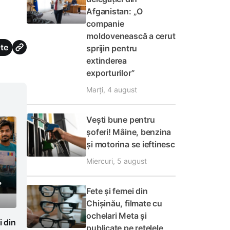
Afganistan: „O
companie
moldovenească a cerut
te
sprijin pentru
extinderea
exporturilor”
Marți, 4 august
Vești bune pentru
șoferi! Mâine, benzina
și motorina se ieftinesc
Miercuri, 5 august
Fete și femei din
Chișinău, filmate cu
ochelari Meta și
i din
publicate pe rețelele