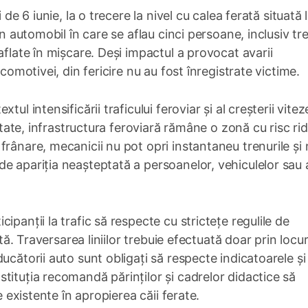
 de 6 iunie, la o trecere la nivel cu calea ferată situată 
Un automobil în care se aflau cinci persoane, inclusiv tre
aflate în mișcare. Deși impactul a provocat avarii
ocomotivei, din fericire nu au fost înregistrate victime.
ul intensificării traficului feroviar și al creșterii vitez
litate, infrastructura feroviară rămâne o zonă cu risc rid
frânare, mecanicii nu pot opri instantaneu trenurile și
e apariția neașteptată a persoanelor, vehiculelor sau 
panții la trafic să respecte cu strictețe regulile de
ată. Traversarea liniilor trebuie efectuată doar prin locur
ucătorii auto sunt obligați să respecte indicatoarele și
tituția recomandă părinților și cadrelor didactice să
e existente în apropierea căii ferate.