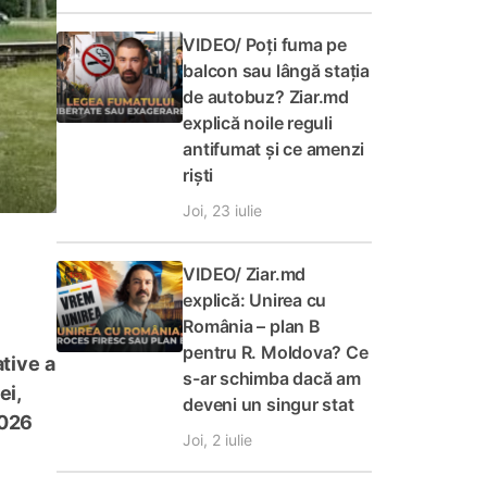
VIDEO/ Poți fuma pe
balcon sau lângă stația
de autobuz? Ziar.md
explică noile reguli
antifumat și ce amenzi
riști
Joi, 23 iulie
VIDEO/ Ziar.md
explică: Unirea cu
România – plan B
pentru R. Moldova? Ce
tive a
s-ar schimba dacă am
ei,
deveni un singur stat
2026
Joi, 2 iulie