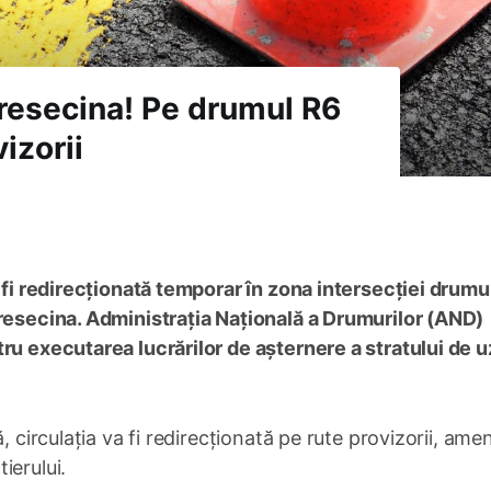
resecina! Pe drumul R6
izorii
a fi redirecționată temporar în zona intersecției drumu
eresecina. Administrația Națională a Drumurilor (AND)
ru executarea lucrărilor de așternere a stratului de 
, circulația va fi redirecționată pe rute provizorii, ame
ierului.