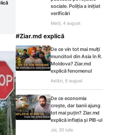
lică
sociale. Poliția a inițiat
verificări
Marți, 4 august
#Ziar.md explică
De ce vin tot mai mulți
muncitori din Asia în R.
Moldova? Ziar.md
explică fenomenul
Astăzi, 6 august
De ce economia
crește, dar banii ajung
tot mai puțin? Ziar.md
explică inflația și PIB-ul
Joi, 30 iulie