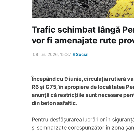
Trafic schimbat lângă Pe
vor fi amenajate rute prov
#
08 iun. 2026, 15:37
Social
Începând cu 9 iunie, circulația rutieră v
R6 și G75, în apropiere de localitatea P
anunță că restricțiile sunt necesare pent
din beton asfaltic.
Pentru desfășurarea lucrărilor în siguranță
și semnalizate corespunzător în zona șant