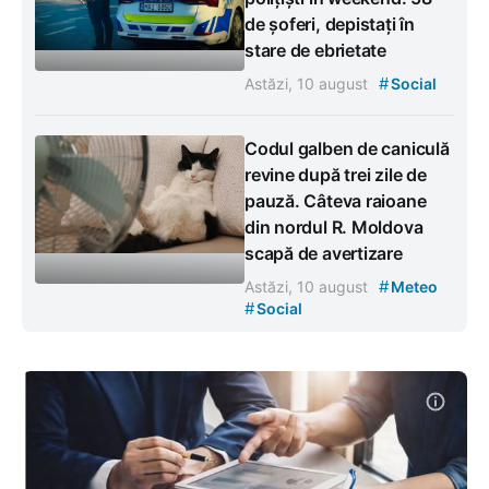
de șoferi, depistați în
stare de ebrietate
#
Astăzi, 10 august
Social
Codul galben de caniculă
revine după trei zile de
pauză. Câteva raioane
din nordul R. Moldova
scapă de avertizare
#
Astăzi, 10 august
Meteo
#
Social