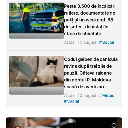
Peste 3.500 de încălcări
rutiere, documentate de
polițiști în weekend. 58
de șoferi, depistați în
stare de ebrietate
#
Astăzi, 10 august
Social
Codul galben de caniculă
revine după trei zile de
pauză. Câteva raioane
din nordul R. Moldova
scapă de avertizare
#
Astăzi, 10 august
Meteo
#
Social