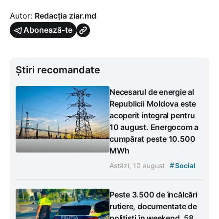
Autor:
Redacția ziar.md
Abonează-te
Știri recomandate
Necesarul de energie al
Republicii Moldova este
acoperit integral pentru
10 august. Energocom a
cumpărat peste 10.500
MWh
#
Astăzi, 10 august
Social
Peste 3.500 de încălcări
rutiere, documentate de
polițiști în weekend. 58