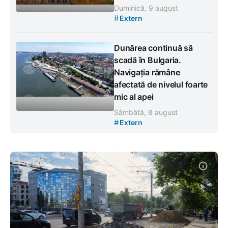
Duminică, 9 august
#
Extern
Dunărea continuă să
scadă în Bulgaria.
Navigația rămâne
afectată de nivelul foarte
mic al apei
Sâmbătă, 8 august
#
Extern