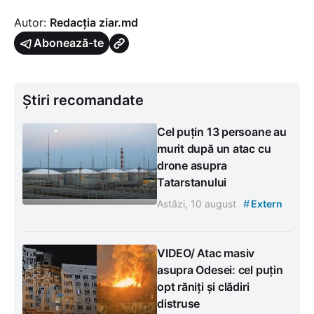
Autor:
Redacția ziar.md
Abonează-te
Știri recomandate
Cel puțin 13 persoane au
murit după un atac cu
drone asupra
Tatarstanului
#
Astăzi, 10 august
Extern
VIDEO/ Atac masiv
asupra Odesei: cel puțin
opt răniți și clădiri
distruse