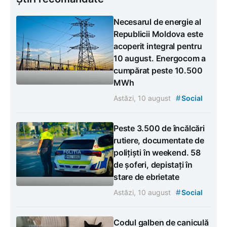
Necesarul de energie al
Republicii Moldova este
acoperit integral pentru
10 august. Energocom a
cumpărat peste 10.500
MWh
#
Astăzi, 10 august
Social
Peste 3.500 de încălcări
rutiere, documentate de
polițiști în weekend. 58
de șoferi, depistați în
stare de ebrietate
#
Astăzi, 10 august
Social
Codul galben de caniculă