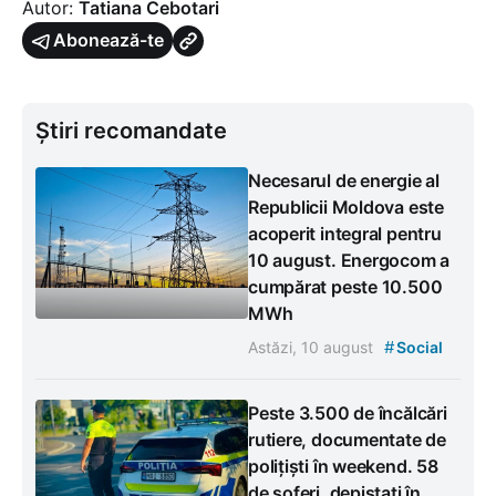
Autor:
Tatiana Cebotari
Abonează-te
Știri recomandate
Necesarul de energie al
Republicii Moldova este
acoperit integral pentru
10 august. Energocom a
cumpărat peste 10.500
MWh
#
Astăzi, 10 august
Social
Peste 3.500 de încălcări
rutiere, documentate de
polițiști în weekend. 58
de șoferi, depistați în