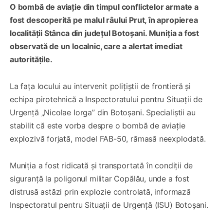
O bombă de aviație din timpul conflictelor armate a
fost descoperită pe malul râului Prut, în apropierea
localității Stânca din județul Botoșani. Muniția a fost
observată de un localnic, care a alertat imediat
autoritățile.
La fața locului au intervenit polițiștii de frontieră și
echipa pirotehnică a Inspectoratului pentru Situații de
Urgență „Nicolae Iorga” din Botoșani. Specialiștii au
stabilit că este vorba despre o bombă de aviație
explozivă forjată, model FAB-50, rămasă neexplodată.
Muniția a fost ridicată și transportată în condiții de
siguranță la poligonul militar Copălău, unde a fost
distrusă astăzi prin explozie controlată, informază
Inspectoratul pentru Situații de Urgență (ISU) Botoșani.