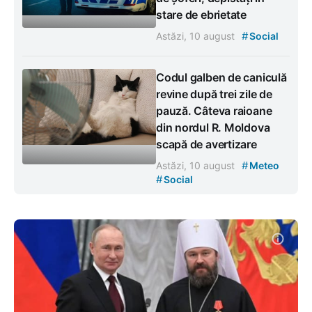
stare de ebrietate
#
Astăzi, 10 august
Social
Codul galben de caniculă
revine după trei zile de
pauză. Câteva raioane
din nordul R. Moldova
scapă de avertizare
#
Astăzi, 10 august
Meteo
#
Social