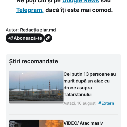
Ne poți citi și pe
Google News
sau
Telegram,
dacă îți este mai comod.
Autor:
Redacția ziar.md
Abonează-te
Știri recomandate
Cel puțin 13 persoane au
murit după un atac cu
drone asupra
Tatarstanului
#
Astăzi, 10 august
Extern
VIDEO/ Atac masiv