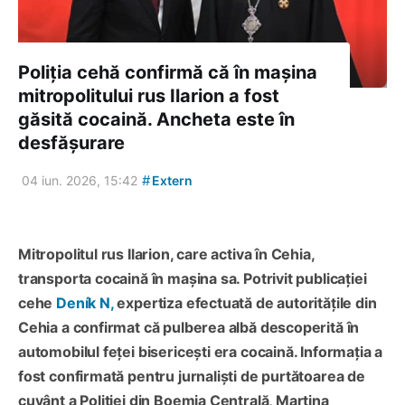
Poliția cehă confirmă că în mașina
mitropolitului rus Ilarion a fost
găsită cocaină. Ancheta este în
desfășurare
#
04 iun. 2026, 15:42
Extern
Mitropolitul rus Ilarion, care activa în Cehia,
transporta cocaină în mașina sa. Potrivit publicației
cehe
Deník N,
expertiza efectuată de autoritățile din
Cehia a confirmat că pulberea albă descoperită în
automobilul feței bisericești era cocaină. Informația a
fost confirmată pentru jurnaliști de purtătoarea de
cuvânt a Poliției din Boemia Centrală, Martina