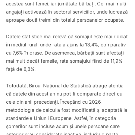
acestea sunt femei, iar jumătate bărbați. Cei mai mulți
angajați activează în sectorul serviciilor, unde lucrează
aproape două treimi din totalul persoanelor ocupate.
Datele statistice mai relevă că șomajul este mai ridicat
în mediul rural, unde rata a ajuns la 13,4%, comparativ
cu 7,6% în orașe. De asemenea, bărbații sunt afectați
mai mult decât femeile, rata șomajului fiind de 11,9%
față de 8,8%.
Totodată, Biroul Național de Statistică atrage atenția
că datele din acest an nu pot fi comparate direct cu
cele din anii precedenți. Începând cu 2026,
metodologia de calcul a fost modificată și adaptată la
standardele Uniunii Europene. Astfel, în categoria
șomerilor sunt incluse acum și unele persoane care
anterior erau considerate inactive, inclusiv o parte