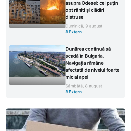
asupra Odesei: cel puțin
opt răniți și clădiri
distruse
Duminică, 9 august
#
Extern
Dunărea continuă să
scadă în Bulgaria.
Navigația rămâne
afectată de nivelul foarte
mic al apei
Sâmbătă, 8 august
#
Extern