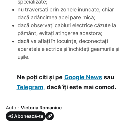
specializate;
nu traversați prin zonele inundate, chiar
dacă adâncimea apei pare mică;
dacă observați cabluri electrice căzute la
pământ, evitați atingerea acestora;
dacă va aflați în locuințe, deconectați
aparatele electrice și închideți geamurile și
ușile.
Ne poți citi și pe
Google News
sau
Telegram,
dacă îți este mai comod.
Autor:
Victoria Romaniuc
Abonează-te