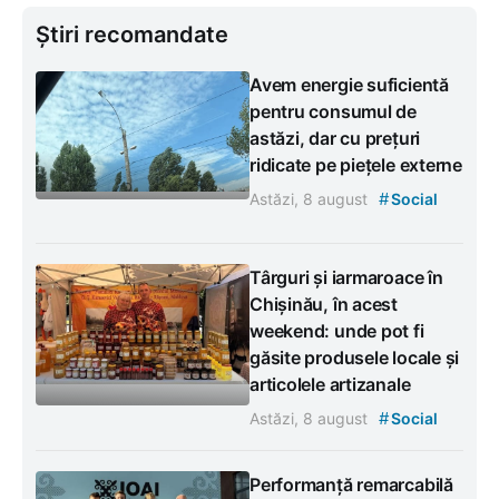
Știri recomandate
Avem energie suficientă
pentru consumul de
astăzi, dar cu prețuri
ridicate pe piețele externe
#
Astăzi, 8 august
Social
Târguri și iarmaroace în
Chișinău, în acest
weekend: unde pot fi
găsite produsele locale și
articolele artizanale
#
Astăzi, 8 august
Social
Performanță remarcabilă