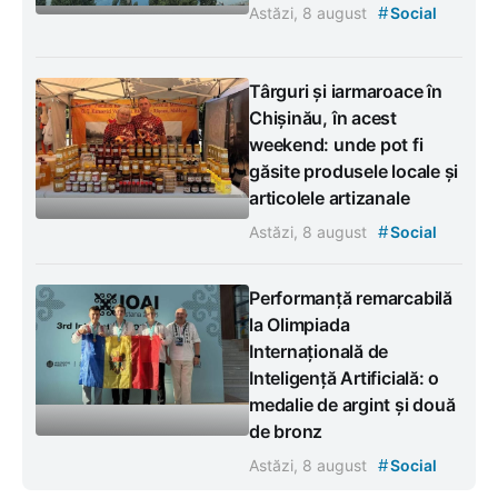
#
Astăzi, 8 august
Social
Târguri și iarmaroace în
Chișinău, în acest
weekend: unde pot fi
găsite produsele locale și
articolele artizanale
#
Astăzi, 8 august
Social
Performanță remarcabilă
la Olimpiada
Internațională de
Inteligență Artificială: o
medalie de argint și două
de bronz
#
Astăzi, 8 august
Social