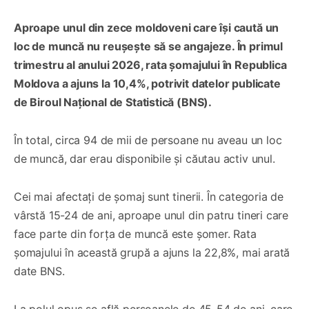
Aproape unul din zece moldoveni care își caută un
loc de muncă nu reușește să se angajeze. În primul
trimestru al anului 2026, rata șomajului în Republica
Moldova a ajuns la 10,4%, potrivit datelor publicate
de Biroul Național de Statistică (BNS).
În total, circa 94 de mii de persoane nu aveau un loc
de muncă, dar erau disponibile și căutau activ unul.
Cei mai afectați de șomaj sunt tinerii. În categoria de
vârstă 15-24 de ani, aproape unul din patru tineri care
face parte din forța de muncă este șomer. Rata
șomajului în această grupă a ajuns la 22,8%, mai arată
date BNS.
La polul opus se află persoanele de 45-54 de ani, care