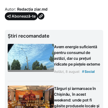
Autor:
Redacția ziar.md
Abonează-te
Știri recomandate
Avem energie suficientă
pentru consumul de
astăzi, dar cu prețuri
ridicate pe piețele externe
#
Astăzi, 8 august
Social
Târguri și iarmaroace în
Chișinău, în acest
weekend: unde pot fi
găsite produsele locale și