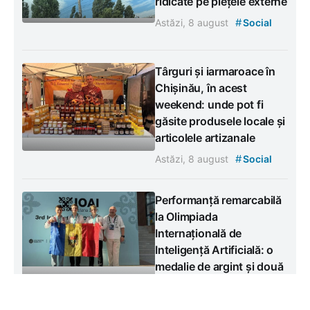
ridicate pe piețele externe
#
Astăzi, 8 august
Social
Târguri și iarmaroace în
Chișinău, în acest
weekend: unde pot fi
găsite produsele locale și
articolele artizanale
#
Astăzi, 8 august
Social
Performanță remarcabilă
la Olimpiada
Internațională de
Inteligență Artificială: o
medalie de argint și două
de bronz
#
Astăzi, 8 august
Social