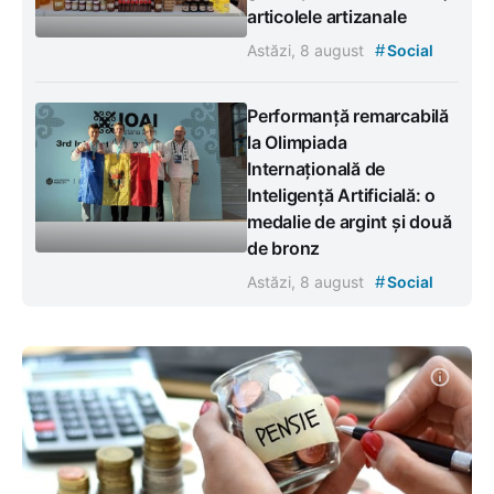
articolele artizanale
#
Astăzi, 8 august
Social
Performanță remarcabilă
la Olimpiada
Internațională de
Inteligență Artificială: o
medalie de argint și două
de bronz
#
Astăzi, 8 august
Social