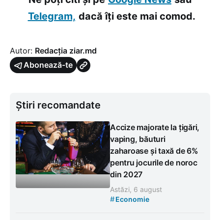
Telegram,
dacă îți este mai comod.
Autor:
Redacția ziar.md
Abonează-te
Știri recomandate
Accize majorate la țigări,
vaping, băuturi
zaharoase și taxă de 6%
pentru jocurile de noroc
din 2027
Astăzi, 6 august
#
Economie