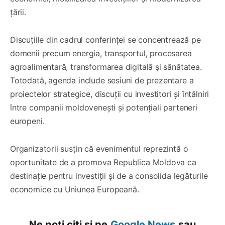
țării.
Discuțiile din cadrul conferinței se concentrează pe
domenii precum energia, transportul, procesarea
agroalimentară, transformarea digitală și sănătatea.
Totodată, agenda include sesiuni de prezentare a
proiectelor strategice, discuții cu investitori și întâlniri
între companii moldovenești și potențiali parteneri
europeni.
Organizatorii susțin că evenimentul reprezintă o
oportunitate de a promova Republica Moldova ca
destinație pentru investiții și de a consolida legăturile
economice cu Uniunea Europeană.
Ne poți citi și pe
Google News
sau