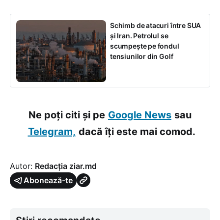
Schimb de atacuri între SUA
și Iran. Petrolul se
scumpește pe fondul
tensiunilor din Golf
Ne poți citi și pe
Google News
sau
Telegram,
dacă îți este mai comod.
Autor:
Redacția ziar.md
Abonează-te