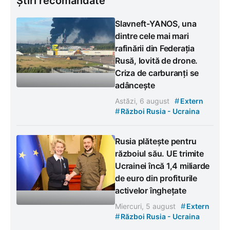
Știri recomandate
Slavneft-YANOS, una
dintre cele mai mari
rafinării din Federația
Rusă, lovită de drone.
Criza de carburanți se
adâncește
#
Astăzi, 6 august
Extern
#
Război Rusia - Ucraina
Rusia plătește pentru
războiul său. UE trimite
Ucrainei încă 1,4 miliarde
de euro din profiturile
activelor înghețate
#
Miercuri, 5 august
Extern
#
Război Rusia - Ucraina