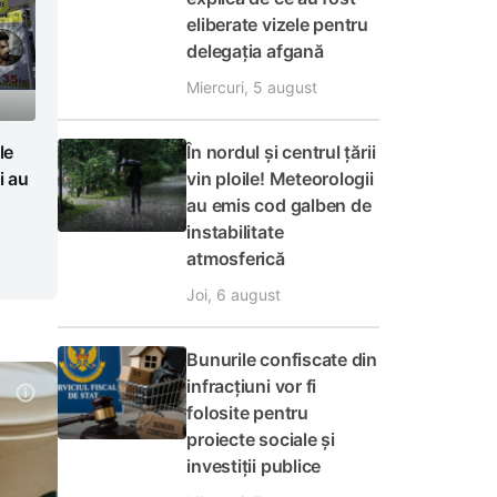
eliberate vizele pentru
delegația afgană
Miercuri, 5 august
În nordul și centrul țării
le
vin ploile! Meteorologii
i au
au emis cod galben de
instabilitate
atmosferică
Joi, 6 august
Bunurile confiscate din
infracțiuni vor fi
folosite pentru
proiecte sociale și
investiții publice