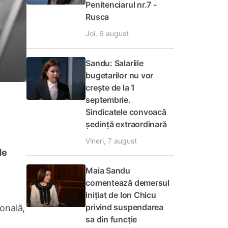
Penitenciarul nr.7 -
Rusca
Joi, 6 august
Sandu: Salariile
bugetarilor nu vor
crește de la 1
septembrie.
Sindicatele convoacă
ședință extraordinară
Vineri, 7 august
de
Maia Sandu
comentează demersul
inițiat de Ion Chicu
privind suspendarea
ională,
sa din funcție