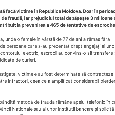
 să facă victime în Republica Moldova. Doar în perioa
ri de fraudă, iar prejudiciul total depășește 3 milioane d
contribuit la prevenirea a 465 de tentative de escroche
lă, unde o femeie în vârstă de 77 de ani a rămas fără
 de persoane care s-au prezentat drept angajați ai uno
ii contorului electric, escrocii au convins-o să transfer
idicate de curieri.
investigate, victimele au fost determinate să contracteze
ătre infractori, ceea ce a amplificat considerabil pierder
pândită metodă de fraudă rămâne apelul telefonic în c
ăncii Naționale sau ai unor instituții bancare și solicită