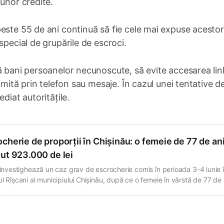
 unor credite.
este 55 de ani continuă să fie cele mai expuse acestor
special de grupările de escroci.
ă bani persoanelor necunoscute, să evite accesarea link
imită prin telefon sau mesaje. În cazul unei tentative d
diat autoritățile.
cherie de proporții în Chișinău: o femeie de 77 de ani
ut 923.000 de lei
a investighează un caz grav de escrocherie comis în perioada 3-4 iunie 
ul Rîșcani al municipiului Chișinău, după ce o femeie în vârstă de 77 de 
nșelată și determinată să transmită aproape un milion de lei unor persoa
cute. Potrivit informațiilor preliminare oferite de autorități, totul