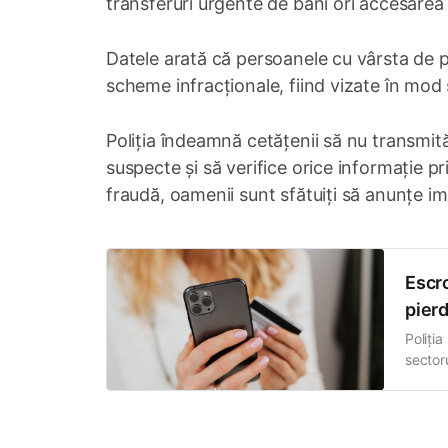
transferuri urgente de bani ori accesarea
Datele arată că persoanele cu vârsta de p
scheme infracționale, fiind vizate în mod 
Poliția îndeamnă cetățenii să nu transmit
suspecte și să verifice orice informație pr
fraudă, oamenii sunt sfătuiți să anunțe ime
Escro
pierd
Poliți
sector
fost î
necunos