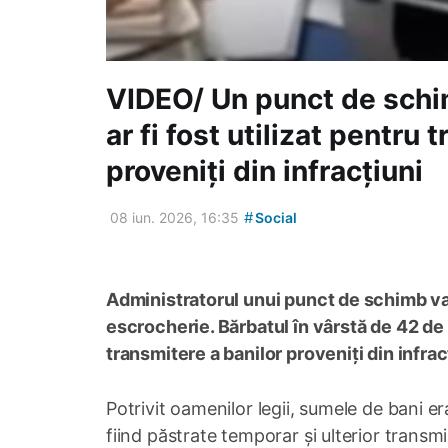
VIDEO/ Un punct de schi
ar fi fost utilizat pentru 
proveniți din infracțiuni
#
08 iun. 2026, 16:35
Social
Administratorul unui punct de schimb va
escrocherie. Bărbatul în vârstă de 42 de a
transmitere a banilor proveniți din infrac
Potrivit oamenilor legii, sumele de bani e
fiind păstrate temporar și ulterior transmi