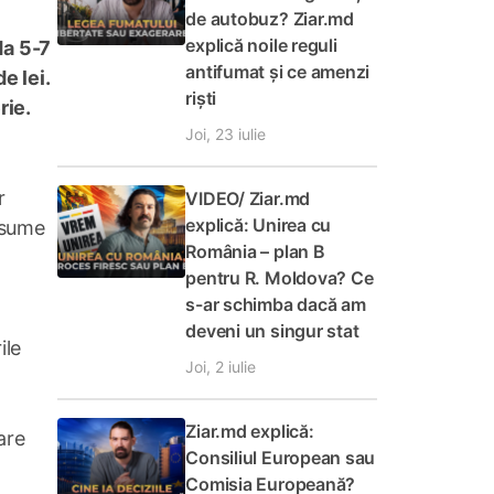
de autobuz? Ziar.md
explică noile reguli
da 5-7
antifumat și ce amenzi
e lei.
riști
rie.
Joi, 23 iulie
r
VIDEO/ Ziar.md
explică: Unirea cu
e sume
România – plan B
pentru R. Moldova? Ce
s-ar schimba dacă am
deveni un singur stat
ile
Joi, 2 iulie
Ziar.md explică:
are
Consiliul European sau
Comisia Europeană?