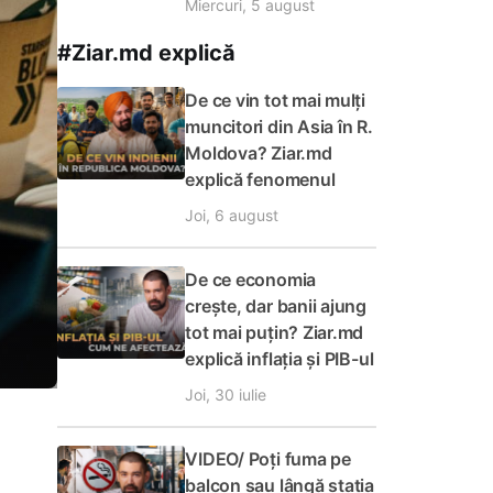
Miercuri, 5 august
#Ziar.md explică
De ce vin tot mai mulți
muncitori din Asia în R.
Moldova? Ziar.md
explică fenomenul
Joi, 6 august
De ce economia
crește, dar banii ajung
tot mai puțin? Ziar.md
explică inflația și PIB-ul
Joi, 30 iulie
VIDEO/ Poți fuma pe
balcon sau lângă stația