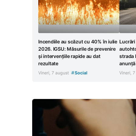
Incendiile au scăzut cu 40% în iulie
Lucrări
2026. IGSU: Măsurile de prevenire
autoht
și intervențiile rapide au dat
strada 
rezultate
anunță r
#
Vineri, 7 august
Social
Vineri, 