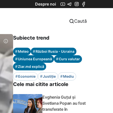
Despre noi
Caută
Subiecte trend
#
#
Meteo
Război Rusia - Ucraina
#
#
Uniunea Europeană
Curs valutar
#
Ziar.md explică
#
#
#
Economie
Justiție
Mediu
Cele mai citite articole
Evghenia Guțul și
Svetlana Popan au fost
transferate în