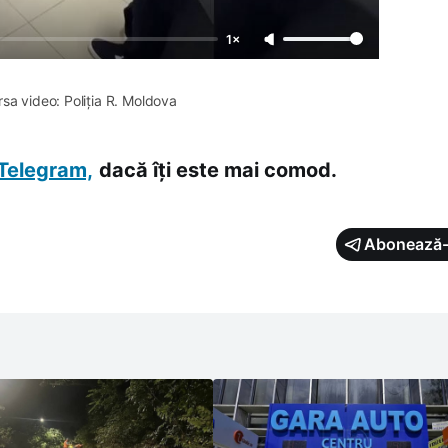
1×
rsa video: Poliția R. Moldova
Telegram,
dacă îți este mai comod.
Abonează-