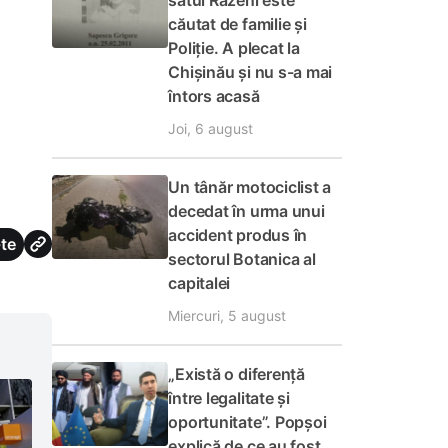
satul Răzeni este
căutat de familie și
Poliție. A plecat la
Chișinău și nu s-a mai
întors acasă
Joi, 6 august
Un tânăr motociclist a
decedat în urma unui
accident produs în
te
sectorul Botanica al
capitalei
Miercuri, 5 august
„Există o diferență
între legalitate și
oportunitate”. Popșoi
explică de ce au fost