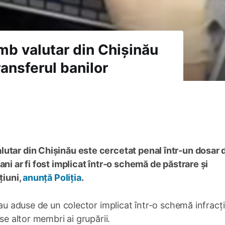
mb valutar din Chișinău
transferul banilor
lutar din Chișinău este cercetat penal într-un dosar 
ni ar fi fost implicat într-o schemă de păstrare și
țiuni,
anunță Poliția
.
rau aduse de un colector implicat într-o schemă infracț
se altor membri ai grupării.