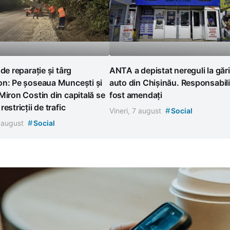
 de reparație și târg
ANTA a depistat nereguli la gări
on: Pe șoseaua Muncești și
auto din Chișinău. Responsabili
Miron Costin din capitală se
fost amendați
estricții de trafic
#
Vineri, 7 august
Social
#
7 august
Social