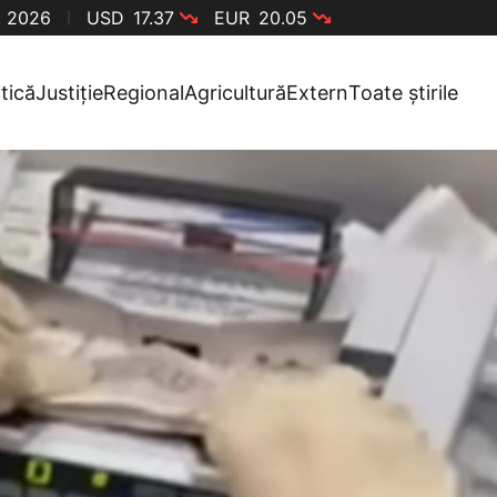
, 2026
USD
17.37
EUR
20.05
itică
Justiție
Regional
Agricultură
Extern
Toate știrile