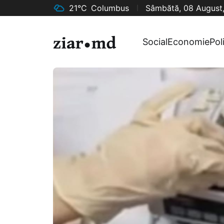
21°C
Columbus
Sâmbătă, 08 August
Social
Economie
Pol