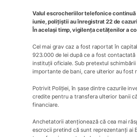
Valul escrocheriilor telefonice continuă
iunie, polițiștii au înregistrat 22 de cazu
În același timp, vigilența cetățenilor a 
Cel mai grav caz a fost raportat în capita
923.000 de lei după ce a fost contactată
instituții oficiale. Sub pretextul schimbăr
importante de bani, care ulterior au fost r
Potrivit Poliției, în șase dintre cazurile 
credite pentru a transfera ulterior banii c
financiare.
Anchetatorii atenționează că cea mai răs
escrocii pretind că sunt reprezentanți ai B