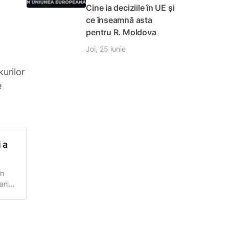
Cine ia deciziile în UE și
ce înseamnă asta
pentru R. Moldova
Joi, 25 iunie
urilor
e
 a
în
ani a
ne