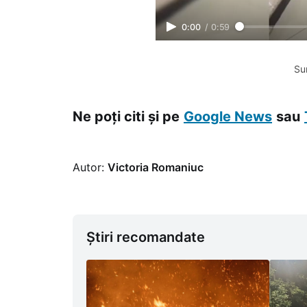
0:00
/
0:59
Su
Ne poți citi și pe
Google News
sau
Autor:
Victoria Romaniuc
Știri recomandate