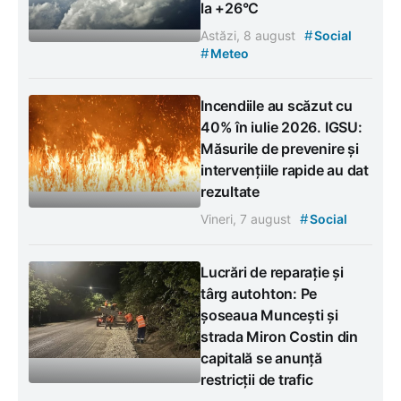
la +26°C
#
Astăzi, 8 august
Social
#
Meteo
Incendiile au scăzut cu
40% în iulie 2026. IGSU:
Măsurile de prevenire și
intervențiile rapide au dat
rezultate
#
Vineri, 7 august
Social
Lucrări de reparație și
târg autohton: Pe
șoseaua Muncești și
strada Miron Costin din
capitală se anunță
restricții de trafic