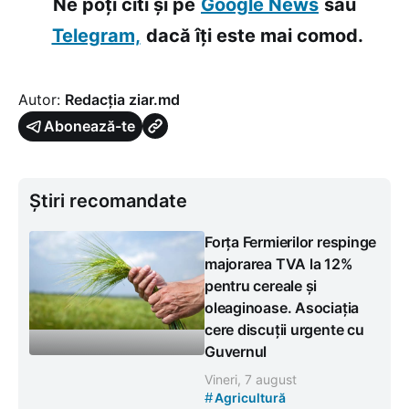
Ne poți citi și pe
Google News
sau
Telegram,
dacă îți este mai comod.
Autor:
Redacția ziar.md
Abonează-te
Știri recomandate
Forța Fermierilor respinge
majorarea TVA la 12%
pentru cereale și
oleaginoase. Asociația
cere discuții urgente cu
Guvernul
Vineri, 7 august
#
Agricultură