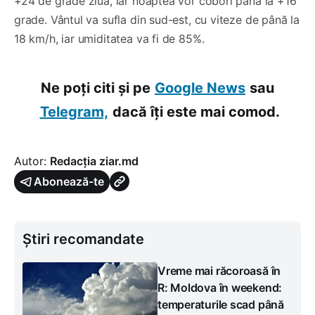
+24 de grade ziua, iar noaptea vor coborî până la +16
grade. Vântul va sufla din sud-est, cu viteze de până la
18 km/h, iar umiditatea va fi de 85%.
Ne poți citi și pe
Google News
sau
Telegram,
dacă îți este mai comod.
Autor:
Redacția ziar.md
Abonează-te
Știri recomandate
Vreme mai răcoroasă în
R: Moldova în weekend:
temperaturile scad până